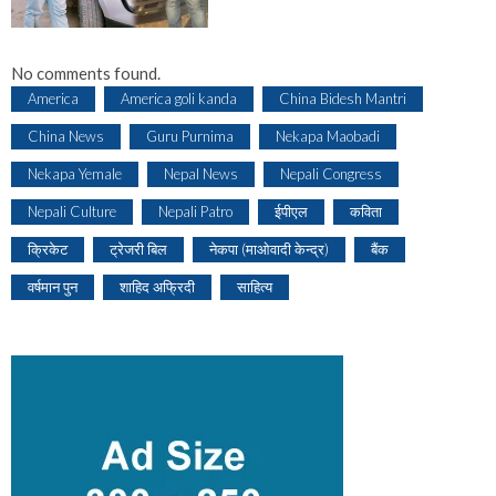
No comments found.
America
America goli kanda
China Bidesh Mantri
China News
Guru Purnima
Nekapa Maobadi
Nekapa Yemale
Nepal News
Nepali Congress
Nepali Culture
Nepali Patro
ईपीएल
कविता
क्रिकेट
ट्रेजरी बिल
नेकपा (माओवादी केन्द्र)
बैंक
वर्षमान पुन
शाहिद अफ्रिदी
साहित्य