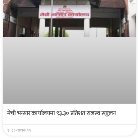
मेची भन्सार कार्यालयमा ९३.३० प्रतिशत राजस्व सङ्कलन
२०८३-साउन-२२