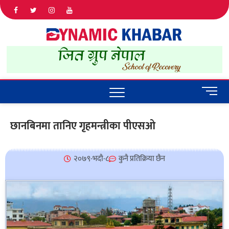
Dyna
ALL NEWS
IN NEPAL
Khab
M
e
n
छानबिनमा तानिए गृहमन्त्रीका पीएसओ
u
B
u
२०७९-भदौ-८
कुनै प्रतिक्रिया छैन
t
t
o
n