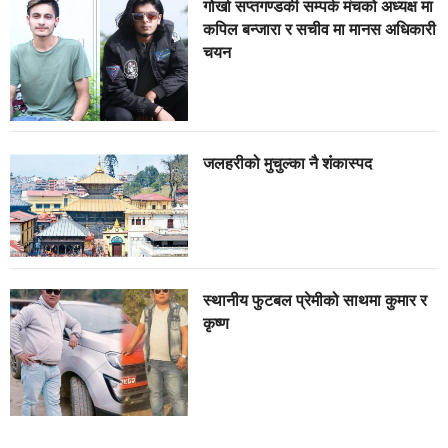
गोर्खा सप्तगण्डकी सम्पर्क मंचको अध्यक्ष मा
कपिल बन्जारा र सचीव मा मानस अधिकारी
चयन
जलहरीको मुचुल्का नै शंंकास्पद
स्थानीय फुटबल प्रेमीको साथमा कुमार र
कृष्ण