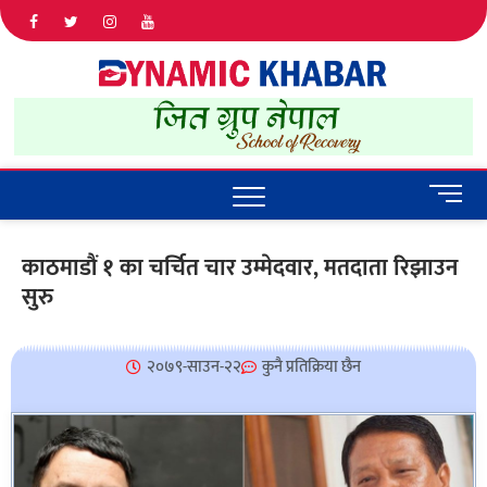
Dyna
ALL NEWS
IN NEPAL
Khab
M
e
n
काठमाडौं १ का चर्चित चार उम्मेदवार, मतदाता रिझाउन
u
सुरु
B
u
t
t
२०७९-साउन-२२
कुनै प्रतिक्रिया छैन
o
n