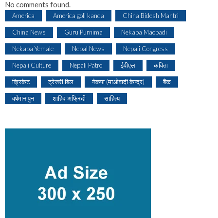
No comments found.
America
America goli kanda
China Bidesh Mantri
China News
Guru Purnima
Nekapa Maobadi
Nekapa Yemale
Nepal News
Nepali Congress
Nepali Culture
Nepali Patro
ईपीएल
कविता
क्रिकेट
ट्रेजरी बिल
नेकपा (माओवादी केन्द्र)
बैंक
वर्षमान पुन
शाहिद अफ्रिदी
साहित्य