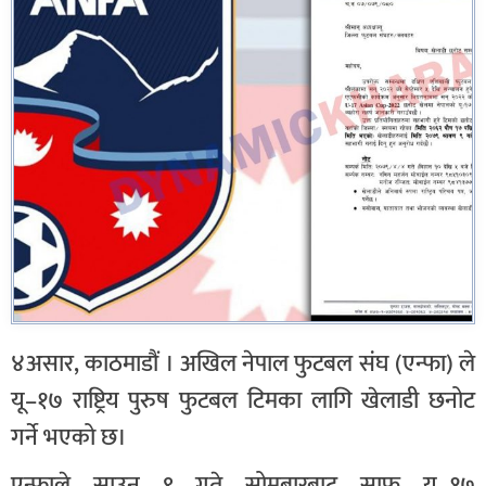
४असार, काठमाडौं । अखिल नेपाल फुटबल संघ (एन्फा) ले
यू–१७ राष्ट्रिय पुरुष फुटबल टिमका लागि खेलाडी छनोट
गर्ने भएको छ।
एन्फाले साउन ९ गते सोमबारबाट साफ यू–१७