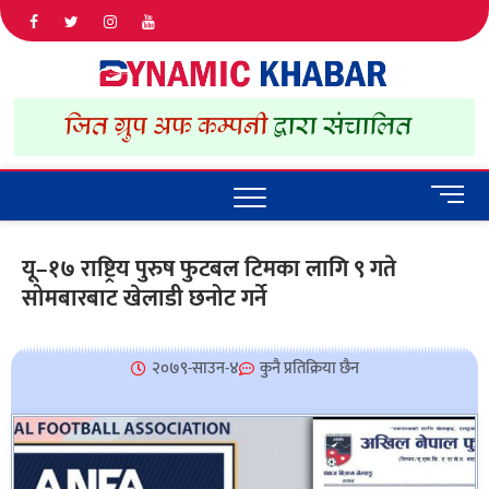
Dyna
ALL NEWS
IN NEPAL
Khab
M
e
n
यू–१७ राष्ट्रिय पुरुष फुटबल टिमका लागि ९ गते
u
सोमबारबाट खेलाडी छनोट गर्ने
B
u
t
t
२०७९-साउन-४
कुनै प्रतिक्रिया छैन
o
n