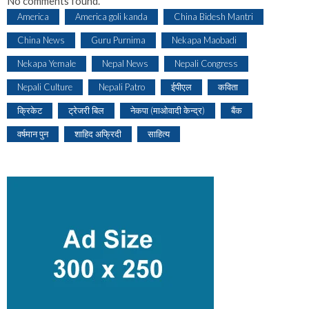
No comments found.
America
America goli kanda
China Bidesh Mantri
China News
Guru Purnima
Nekapa Maobadi
Nekapa Yemale
Nepal News
Nepali Congress
Nepali Culture
Nepali Patro
ईपीएल
कविता
क्रिकेट
ट्रेजरी बिल
नेकपा (माओवादी केन्द्र)
बैंक
वर्षमान पुन
शाहिद अफ्रिदी
साहित्य