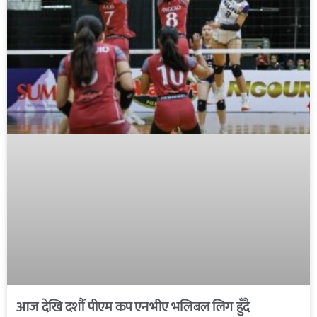
आज देखि दशौंं पीएम कप एनभीए भलिबल लिग हुँदै