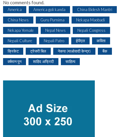
No comments found.
America
America goli kanda
China Bidesh Mantri
China News
Guru Purnima
Nekapa Maobadi
Nekapa Yemale
Nepal News
Nepali Congress
Nepali Culture
Nepali Patro
ईपीएल
कविता
क्रिकेट
ट्रेजरी बिल
नेकपा (माओवादी केन्द्र)
बैंक
वर्षमान पुन
शाहिद अफ्रिदी
साहित्य