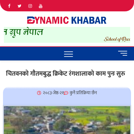
Dyna
ALL NEWS
IN NEPAL
Khab
M
e
n
चितवनको गौतमबुद्ध क्रिकेट रंगशालाको काम पुनः सुरु
u
B
u
२०८३-जेष्ठ-२१
कुनै प्रतिक्रिया छैन
t
t
o
n