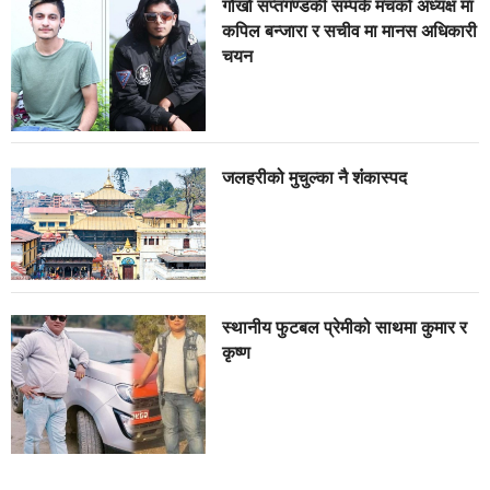
गोर्खा सप्तगण्डकी सम्पर्क मंचको अध्यक्ष मा
कपिल बन्जारा र सचीव मा मानस अधिकारी
चयन
जलहरीको मुचुल्का नै शंंकास्पद
स्थानीय फुटबल प्रेमीको साथमा कुमार र
कृष्ण