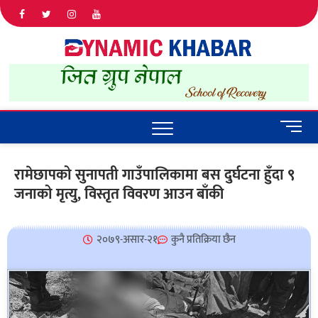
Dyna
ALL NEWS
IN NEPAL
Khab
M
e
n
रामेछापको सुनापती गाउँपालिकामा बस दुर्घटना हुँदा ९
u
जनाको मृत्यु, विस्तृत विवरण आउन बाँकी
B
u
t
t
२०७९-असार-२१
कुनै प्रतिक्रिया छैन
o
n