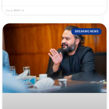
२०८३-साउन-१९
BREAKING NEWS