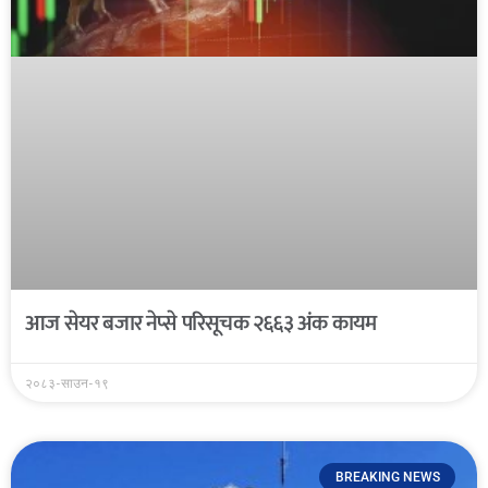
आज सेयर बजार नेप्से परिसूचक २६६३ अंक कायम
२०८३-साउन-१९
BREAKING NEWS