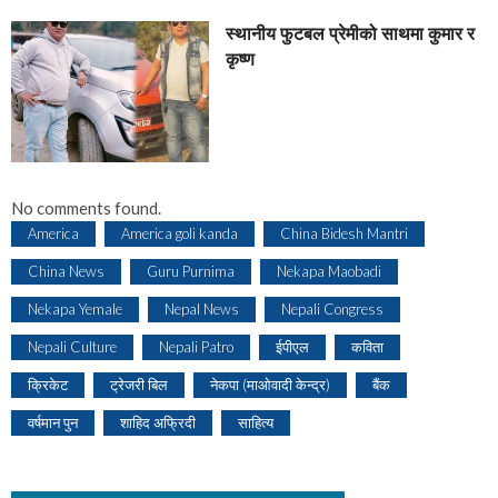
स्थानीय फुटबल प्रेमीको साथमा कुमार र
कृष्ण
No comments found.
America
America goli kanda
China Bidesh Mantri
China News
Guru Purnima
Nekapa Maobadi
Nekapa Yemale
Nepal News
Nepali Congress
Nepali Culture
Nepali Patro
ईपीएल
कविता
क्रिकेट
ट्रेजरी बिल
नेकपा (माओवादी केन्द्र)
बैंक
वर्षमान पुन
शाहिद अफ्रिदी
साहित्य