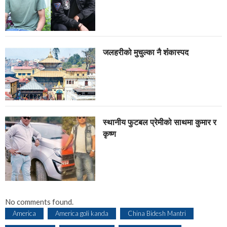
जलहरीको मुचुल्का नै शंंकास्पद
स्थानीय फुटबल प्रेमीको साथमा कुमार र
कृष्ण
No comments found.
America
America goli kanda
China Bidesh Mantri