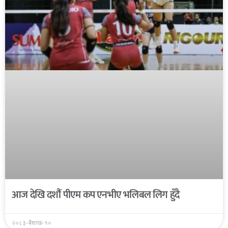
आज देखि दशौंं पीएम कप एनभीए भलिबल लिग हुँदै
२०८३-बैशाख-१०