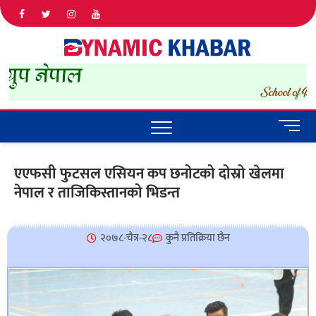
Dyna
ALL NEWS
IN NEPAL
Khab
M
e
n
एएफसी फुटसल एसियन कप छनोटको दोस्रो खेलमा
u
नेपाल र ताजिकिस्तानको भिडन्त
B
u
t
t
२०७८-चैत्र-२८
कुनै प्रतिक्रिया छैन
o
n