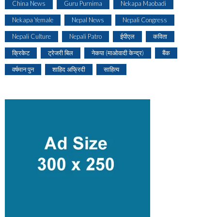
China News
Guru Purnima
Nekapa Maobadi
Nekapa Yemale
Nepal News
Nepali Congress
Nepali Culture
Nepali Patro
ईपीएल
कविता
क्रिकेट
ट्रेजरी बिल
नेकपा (माओवादी केन्द्र)
बैंक
वर्षमान पुन
शाहिद अफ्रिदी
साहित्य