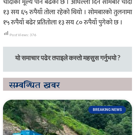
चाँदीको मूल्य पनि बढेको छ । अघिल्लो दिन सोमबार चाँदी
१३ सय ६५ रुपैयाँ तोला रहेको थियो । सोमबारको तुलनामा
१५ रुपैयाँ बढेर प्रतितोला १३ सय ८० रुपैयाँ पुगेको छ ।
Post Views:
376
यो समाचार पढेर तपाइले कस्तो महसुस गर्नुभयो ?
सम्बन्धित
खबर
BREAKING NEWS