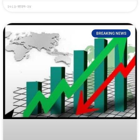
२०८३-साउन-२४
BREAKING NEWS