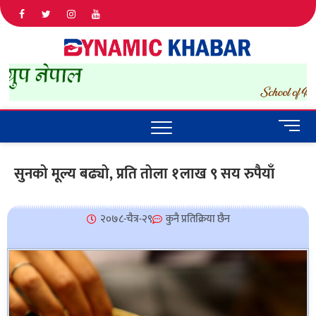
Dyna
ALL NEWS
IN NEPAL
Khab
M
e
n
सुनको मूल्य बढ्यो, प्रति तोला १लाख ९ सय रुपैयाँ
u
B
u
२०७८-चैत्र-२९
कुनै प्रतिक्रिया छैन
t
t
o
n