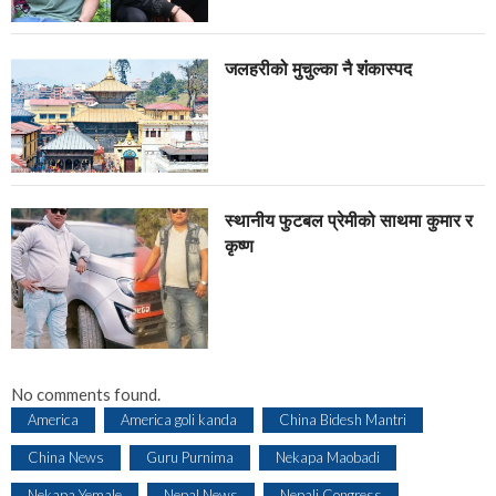
जलहरीको मुचुल्का नै शंंकास्पद
स्थानीय फुटबल प्रेमीको साथमा कुमार र
कृष्ण
No comments found.
America
America goli kanda
China Bidesh Mantri
China News
Guru Purnima
Nekapa Maobadi
Nekapa Yemale
Nepal News
Nepali Congress