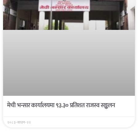
मेची भन्सार कार्यालयमा ९३.३० प्रतिशत राजस्व सङ्कलन
२०८३-साउन-२२