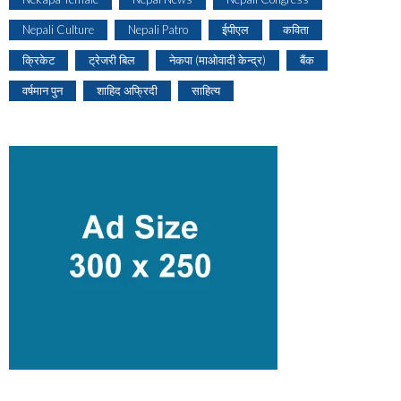
Nepali Culture
Nepali Patro
ईपीएल
कविता
क्रिकेट
ट्रेजरी बिल
नेकपा (माओवादी केन्द्र)
बैंक
वर्षमान पुन
शाहिद अफ्रिदी
साहित्य