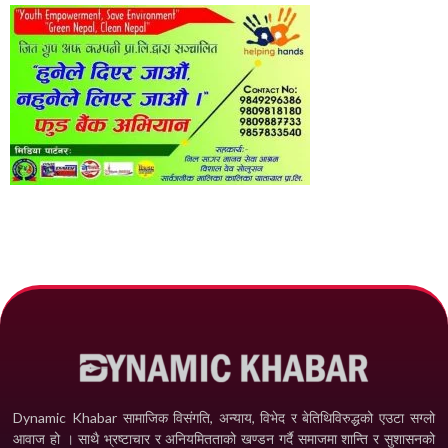
Dynamic Khabar सामाजिक विसंगति, अन्याय, विभेद­ र बेतिथिविरुद्धको एउटा सग्लो
आवाज हो । साथै भ्रष्टाचार र अनियमितताको खण्डन गर्दै समाजमा शान्ति र सुशासनको