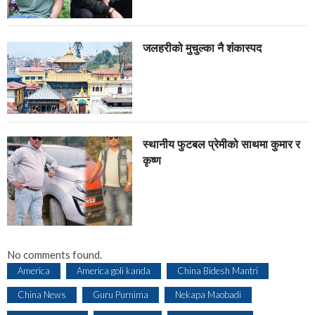
जलहरीको मुचुल्का नै शंंकास्पद
स्थानीय फुटबल प्रेमीको साथमा कुमार र
कृष्ण
No comments found.
America
America goli kanda
China Bidesh Mantri
China News
Guru Purnima
Nekapa Maobadi