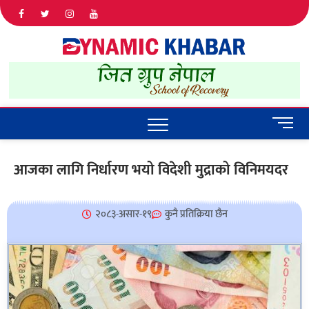
Dyna
ALL NEWS
IN NEPAL
Khab
M
e
n
आजका लागि निर्धारण भयो विदेशी मुद्राको विनिमयदर
u
B
u
२०८३-असार-१९
कुनै प्रतिक्रिया छैन
t
t
o
n