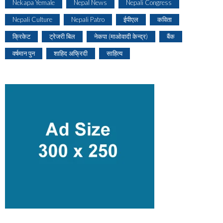
Nekapa Yemale
Nepal News
Nepali Congress
Nepali Culture
Nepali Patro
ईपीएल
कविता
क्रिकेट
ट्रेजरी बिल
नेकपा (माओवादी केन्द्र)
बैंक
वर्षमान पुन
शाहिद अफ्रिदी
साहित्य