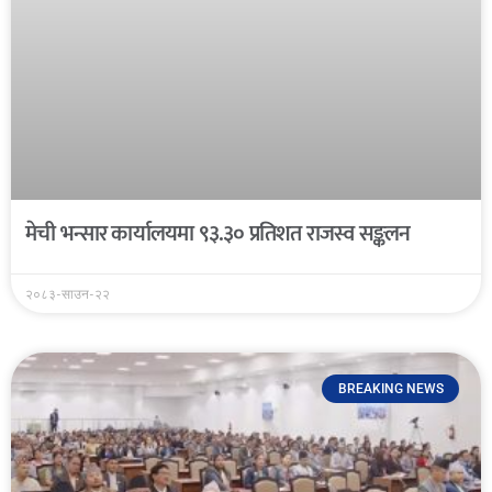
मेची भन्सार कार्यालयमा ९३.३० प्रतिशत राजस्व सङ्कलन
२०८३-साउन-२२
BREAKING NEWS