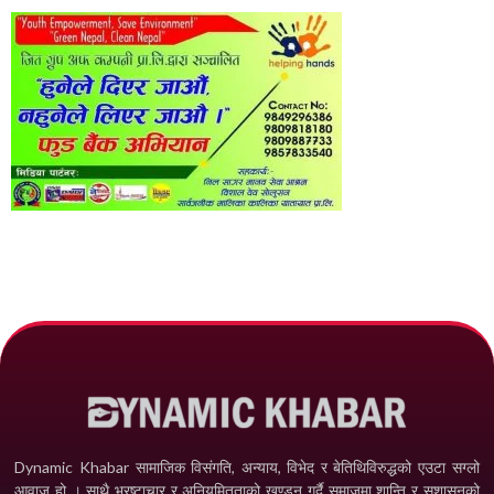
Dynamic Khabar सामाजिक विसंगति, अन्याय, विभेद­ र बेतिथिविरुद्धको एउटा सग्लो
आवाज हो । साथै भ्रष्टाचार र अनियमितताको खण्डन गर्दै समाजमा शान्ति र सुशासनको