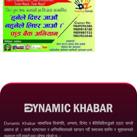
Dynamic Khabar सामाजिक विसंगति, अन्याय, विभेद­ र बेतिथिविरुद्धको एउटा सग्लो
आवाज हो । साथै भ्रष्टाचार र अनियमितताको खण्डन गर्दै समाजमा शान्ति र सुशासनको
स्थापना गर्ने हाम्रो मूल उद्देश्य रहेको छ ।