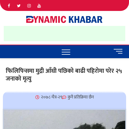
Dyna
ALL NEWS
IN NEPAL
Khab
M
e
n
फिलिपिन्समा मुद्री आँधी पछिको बाढी पहिरोमा परेर २५
u
जनाको मृत्यु
B
u
t
t
२०७८-चैत्र-२९
कुनै प्रतिक्रिया छैन
o
n