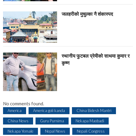
जलहरीको मुचुल्का नै शंंकास्पद
स्थानीय फुटबल प्रेमीको साथमा कुमार र
कृष्ण
No comments found.
America
America goli kanda
China Bidesh Mantri
China News
Guru Purnima
Nekapa Maobadi
Nekapa Yemale
Nepal News
Nepali Congress