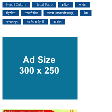
Nepali Culture
Nepali Patro
ईपीएल
कविता
क्रिकेट
ट्रेजरी बिल
नेकपा (माओवादी केन्द्र)
बैंक
वर्षमान पुन
शाहिद अफ्रिदी
साहित्य