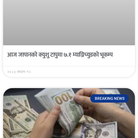
आज जापानको क्युशु टापुमा ७.१ म्याग्निच्युडको भूकम्प
२०८३-साउन-१२
BREAKING NEWS