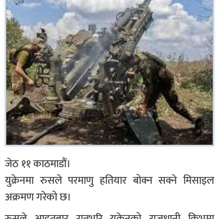
जेठ ११ काठमाडौं।
युक्रेनमा रुसले परमाणु हतियार बोक्न सक्ने मिसाइल
अक्रमण गरेको छ।
रुसले आइतबार रातभरि युक्रेनको राजधानी किभमा