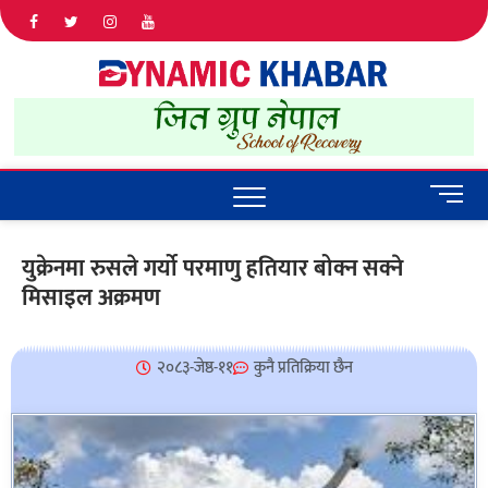
Dyna
ALL NEWS
IN NEPAL
Khab
M
e
n
युक्रेनमा रुसले गर्यो परमाणु हतियार बोक्न सक्ने
u
मिसाइल अक्रमण
B
u
t
t
२०८३-जेष्ठ-११
कुनै प्रतिक्रिया छैन
o
n