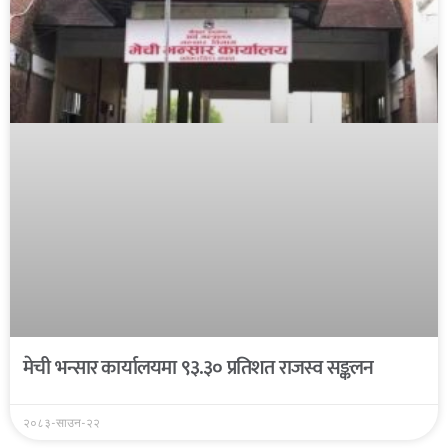
मेची भन्सार कार्यालयमा ९३.३० प्रतिशत राजस्व सङ्कलन
२०८३-साउन-२२