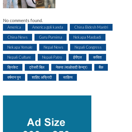
No comments found.
America
America goli kanda
China Bidesh Mantri
China News
Guru Purnima
Nekapa Maobadi
Nekapa Yemale
Nepal News
Nepali Congress
Nepali Culture
Nepali Patro
ईपीएल
कविता
क्रिकेट
ट्रेजरी बिल
नेकपा (माओवादी केन्द्र)
बैंक
वर्षमान पुन
शाहिद अफ्रिदी
साहित्य