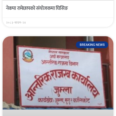
नेकपा रामेछापको संयोजकमा घिसिङ
२०८३-साउन-२४
BREAKING NEWS