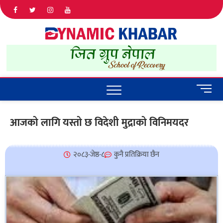
Dyna
ALL NEWS
IN NEPAL
Khab
M
e
n
आजको लागि यस्तो छ विदेशी मुद्राको विनिमयदर
u
B
u
२०८३-जेष्ठ-८
कुनै प्रतिक्रिया छैन
t
t
o
n