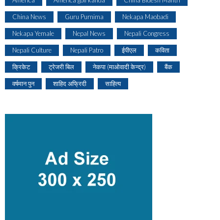
America
America goli kanda
China Bidesh Mantri
China News
Guru Purnima
Nekapa Maobadi
Nekapa Yemale
Nepal News
Nepali Congress
Nepali Culture
Nepali Patro
ईपीएल
कविता
क्रिकेट
ट्रेजरी बिल
नेकपा (माओवादी केन्द्र)
बैंक
वर्षमान पुन
शाहिद अफ्रिदी
साहित्य