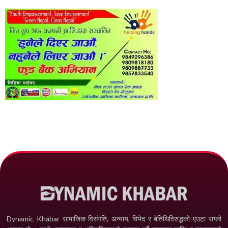
Dynamic Khabar सामाजिक विसंगति, अन्याय, विभेद­ र बेतिथिविरुद्धको एउटा सग्लो