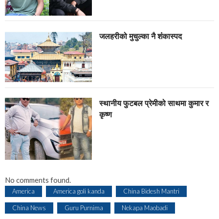
जलहरीको मुचुल्का नै शंंकास्पद
स्थानीय फुटबल प्रेमीको साथमा कुमार र
कृष्ण
No comments found.
America
America goli kanda
China Bidesh Mantri
China News
Guru Purnima
Nekapa Maobadi