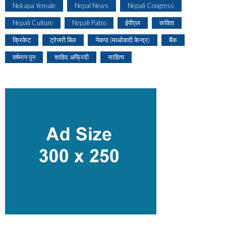
Nekapa Yemale
Nepal News
Nepali Congress
Nepali Culture
Nepali Patro
ईपीएल
कविता
क्रिकेट
ट्रेजरी बिल
नेकपा (माओवादी केन्द्र)
बैंक
वर्षमान पुन
शाहिद अफ्रिदी
साहित्य