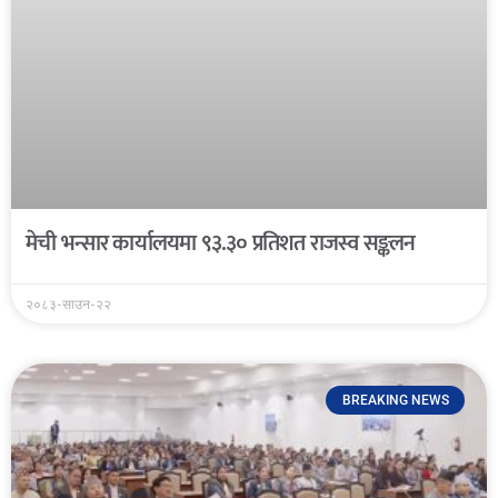
मेची भन्सार कार्यालयमा ९३.३० प्रतिशत राजस्व सङ्कलन
२०८३-साउन-२२
BREAKING NEWS