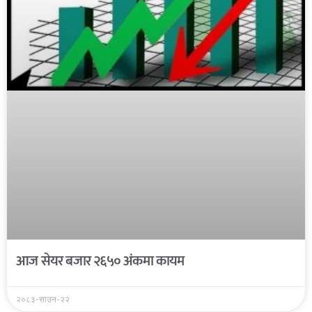
आज सेयर बजार २६५० अंकमा कायम
२०८३-साउन-२२