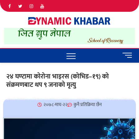
Dyna
ALL NEWS
IN NEPAL
Khab
M
e
n
२४ घण्टामा कोरोना भाइरस (कोभिड–१९) को
u
संक्रमणबाट थप ९ जनाको मृत्यु
B
u
t
t
२०७८-माघ-२२
कुनै प्रतिक्रिया छैन
o
n