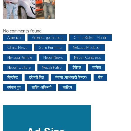
No comments found.
America
America goli kanda
China Bidesh Mantri
China News
Guru Purnima
Nekapa Maobadi
Nekapa Yemale
Nepal News
Nepali Congress
Nepali Culture
Nepali Patro
ईपीएल
कविता
क्रिकेट
ट्रेजरी बिल
नेकपा (माओवादी केन्द्र)
बैंक
वर्षमान पुन
शाहिद अफ्रिदी
साहित्य