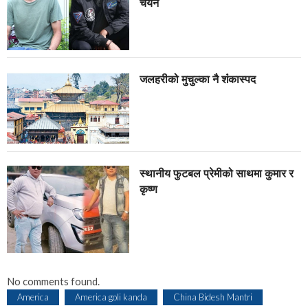
चयन
जलहरीको मुचुल्का नै शंंकास्पद
स्थानीय फुटबल प्रेमीको साथमा कुमार र
कृष्ण
No comments found.
America
America goli kanda
China Bidesh Mantri