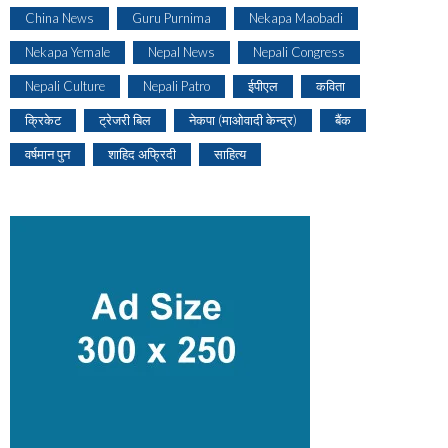
China News
Guru Purnima
Nekapa Maobadi
Nekapa Yemale
Nepal News
Nepali Congress
Nepali Culture
Nepali Patro
ईपीएल
कविता
क्रिकेट
ट्रेजरी बिल
नेकपा (माओवादी केन्द्र)
बैंक
वर्षमान पुन
शाहिद अफ्रिदी
साहित्य