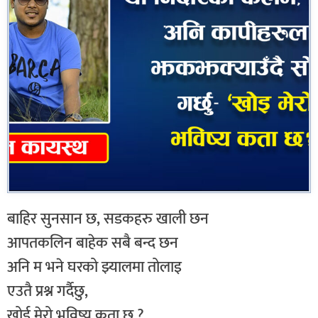
बाहिर सुनसान छ, सडकहरु खाली छन
आपतकलिन बाहेक सबै बन्द छन
अनि म भने घरको झ्यालमा तोलाइ
एउतै प्रश्न गर्दैछु,
खोई मेरो भविष्य कता छ ?