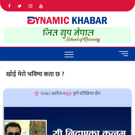
Dyna
ALL NEWS
IN NEPAL
Khab
M
e
n
खोई मेरो भविष्य कता छ ?
u
B
u
२०७८-अशोज-१८
कुनै प्रतिक्रिया छैन
t
t
o
n