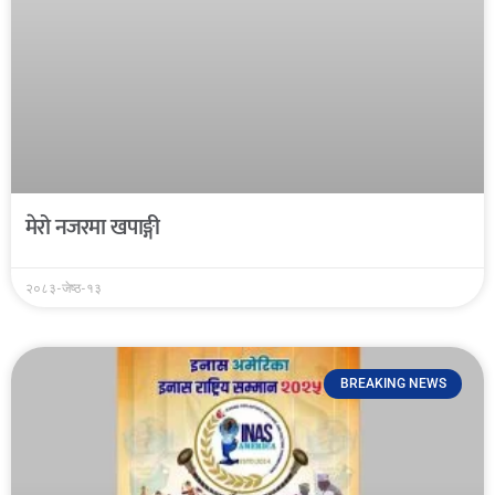
मेरो नजरमा खपाङ्गी
२०८३-जेष्ठ-१३
BREAKING NEWS