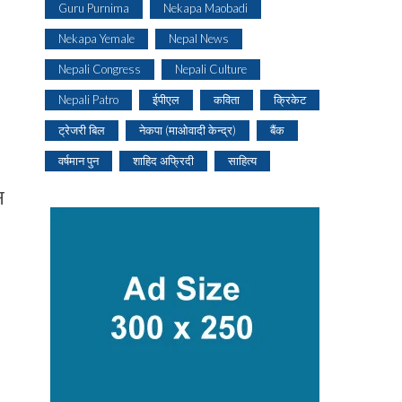
Guru Purnima
Nekapa Maobadi
Nekapa Yemale
Nepal News
Nepali Congress
Nepali Culture
Nepali Patro
ईपीएल
कविता
क्रिकेट
ट्रेजरी बिल
नेकपा (माओवादी केन्द्र)
बैंक
वर्षमान पुन
शाहिद अफ्रिदी
साहित्य
न