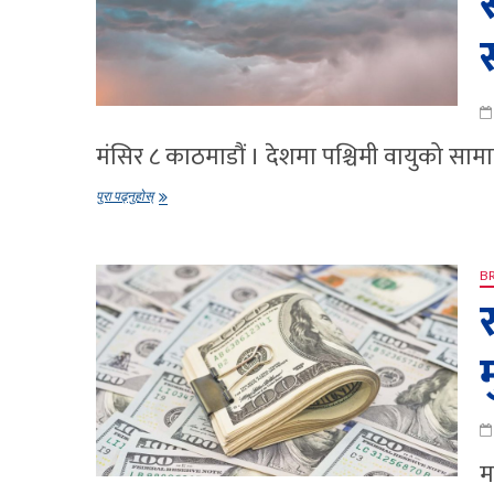
मंसिर ८ काठमाडौं । देशमा पश्चिमी वायुको सामा
पश्चिमी
पुरा पढ्नुहोस्
वायुको
प्रभाव
केहि
स्थानमा
B
वर्षा
र
र
हिमपातको
सम्भावना
म