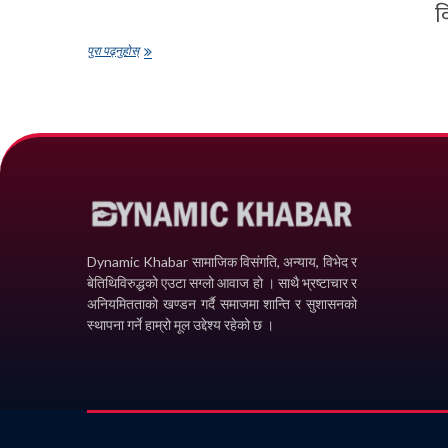
व
राष्ट्र
पुरा पढ्नुहोस्
बैङ्कले
निर्धारण
गर्यो
विदेशी
मुद्राको
विनिमयदर
Dynamic Khabar सामाजिक विसंगति, अन्याय, विभेद­ र
बेतिथिविरुद्धको एउटा सग्लो आवाज हो । साथै भ्रष्टाचार र
अनियमितताको खण्डन गर्दै समाजमा शान्ति र सुशासनको
स्थापना गर्ने हाम्रो मूल उद्देश्य रहेको छ ।