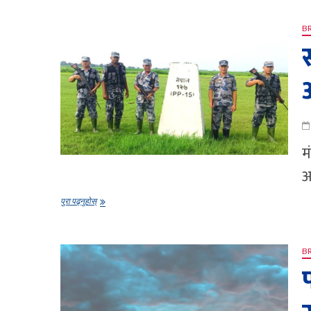
सेनाध्यक्षले
गरे
मुक्तिनाथ
B
मन्दिरको
भ्रमण
म
अ
सशस्त्र
पुरा पढ्नुहोस्
प्रहरी
बलले
अन्तर–
सीमा
B
अपराध
रोक्न
बढायो
सक्रियता