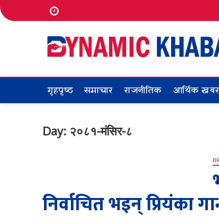
Skip
to
content
गृहपृष्ठ
समाचार
राजनीतिक
आर्थिक खब
Day:
२०८१-मंसिर-८
B
निर्वाचित भइन् प्रियंका गान