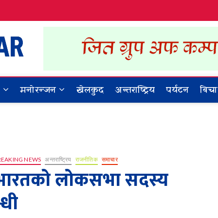
Dynamic Khabar
ALL NEWS IN NEPAL
र
मनोरन्जन
खेलकुद
अन्तराष्ट्रिय
पर्यटन
बिचा
REAKING NEWS
अन्तराष्ट्रिय
राजनीतिक
समाचार
भारतको लोकसभा सदस्य
्धी