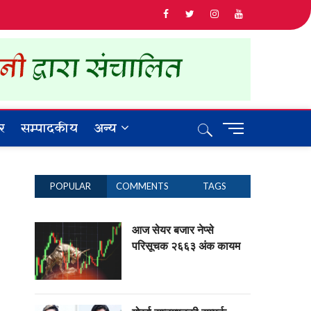
Facebook
twitter
instagram
YouTube
र
सम्पादकीय
अन्य
M
e
n
u
POPULAR
COMMENTS
TAGS
B
u
t
आज सेयर बजार नेप्से
t
परिसूचक २६६३ अंक कायम
o
n