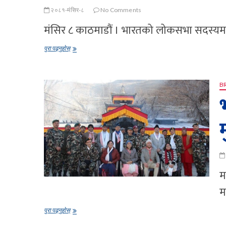
२०८१-मंसिर-८
No Comments
मंसिर ८ काठमाडौं । भारतको लोकसभा सदस्यमा प
भारतको
पुरा पढ्नुहोस्
लोकसभा
सदस्य
निर्वाचित
भइन्
B
प्रियंका
गान्धी
म
म
भारतीय
पुरा पढ्नुहोस्
स्थल