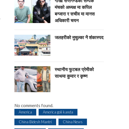
गोर्खा सप्तगण्डकी सम्पर्क
मंचको अध्यक्ष मा कपिल
बन्जारा र सचीव मा मानस
…
अधिकारी चयन
जलहरीको मुचुल्का नै शंंकास्पद
स्थानीय फुटबल प्रेमीको
साथमा कुमार र कृष्ण
No comments found.
America
America goli kanda
China Bidesh Mantri
China News