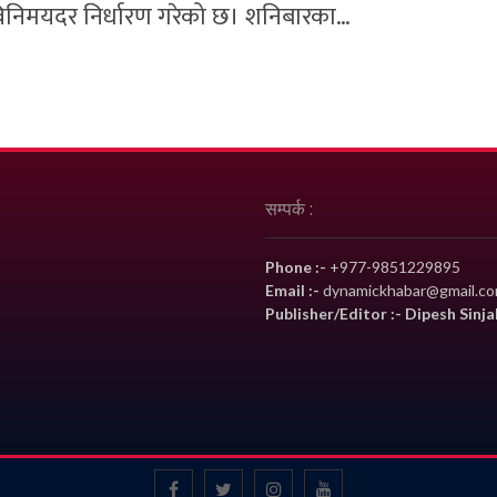
िनिमयदर निर्धारण गरेको छ। शनिबारका…
सम्पर्क :
Phone :-
+977-9851229895
Email :-
dynamickhabar@gmail.c
Publisher/Editor :- Dipesh Sinja
Facebook
twitter
instagram
YouTube