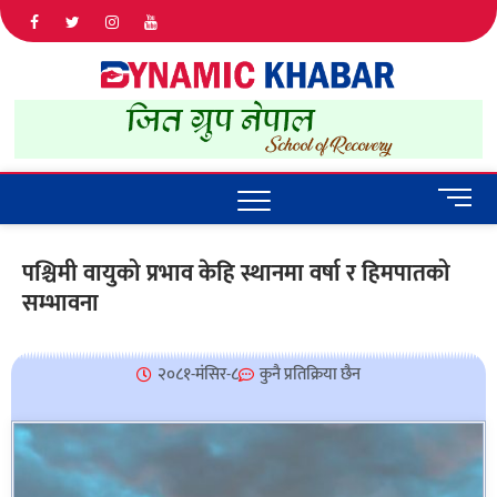
Dyna
ALL NEWS
IN NEPAL
Khab
M
e
n
पश्चिमी वायुको प्रभाव केहि स्थानमा वर्षा र हिमपातको
u
सम्भावना
B
u
t
t
२०८१-मंसिर-८
कुनै प्रतिक्रिया छैन
o
n