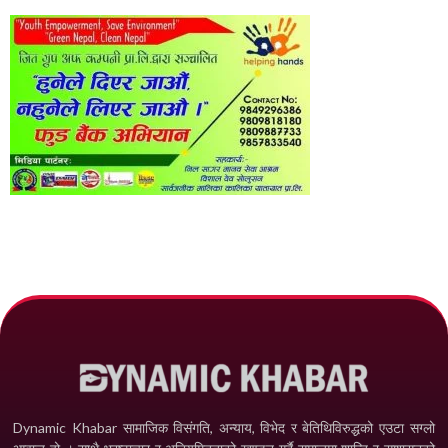
Dynamic Khabar सामाजिक विसंगति, अन्याय, विभेद­ र बेतिथिविरुद्धको एउटा सग्लो