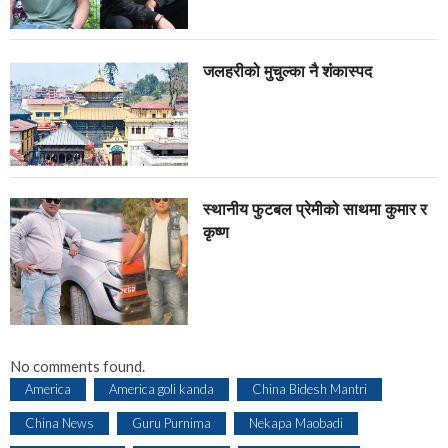
जलहरीको मुचुल्का नै शंंकास्पद
स्थानीय फुटबल प्रेमीको साथमा कुमार र
कृष्ण
No comments found.
America
America goli kanda
China Bidesh Mantri
China News
Guru Purnima
Nekapa Maobadi