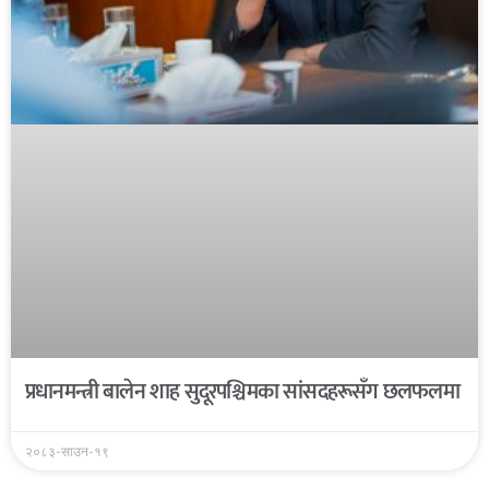
प्रधानमन्त्री बालेन शाह सुदूरपश्चिमका सांसदहरूसँग छलफलमा
२०८३-साउन-१९