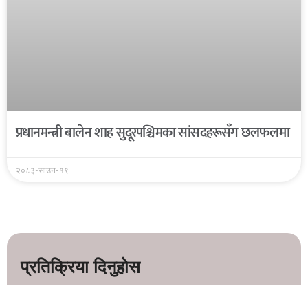
प्रधानमन्त्री बालेन शाह सुदूरपश्चिमका सांसदहरूसँग छलफलमा
२०८३-साउन-१९