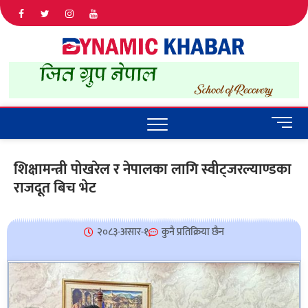
Dyna
ALL NEWS
IN NEPAL
Khab
M
e
n
शिक्षामन्त्री पोखरेल र नेपालका लागि स्वीट्जरल्याण्डका
u
राजदूत बिच भेट
B
u
t
t
२०८३-असार-१
कुनै प्रतिक्रिया छैन
o
n