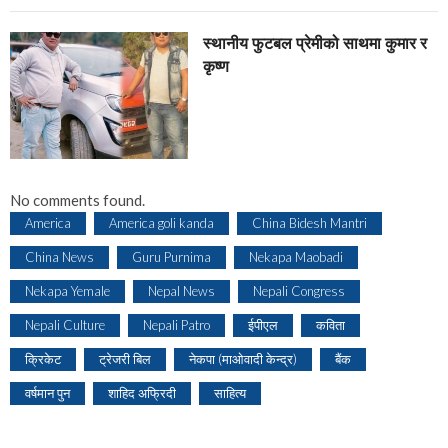
स्थानीय फुटबल प्रेमीको साथमा कुमार र
कृष्ण
No comments found.
America
America goli kanda
China Bidesh Mantri
China News
Guru Purnima
Nekapa Maobadi
Nekapa Yemale
Nepal News
Nepali Congress
Nepali Culture
Nepali Patro
ईपीएल
कविता
क्रिकेट
ट्रेजरी बिल
नेकपा (माओवादी केन्द्र)
बैंक
वर्षमान पुन
शाहिद अफ्रिदी
साहित्य