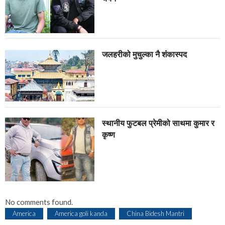
जलहरीको मुचुल्का नै शंंकास्पद
स्थानीय फुटबल प्रेमीको साथमा कुमार र
कृष्ण
No comments found.
America
America goli kanda
China Bidesh Mantri