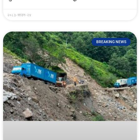
२०८३-साउन-२४
BREAKING NEWS