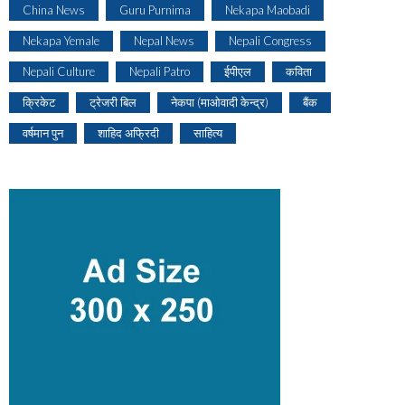
China News
Guru Purnima
Nekapa Maobadi
Nekapa Yemale
Nepal News
Nepali Congress
Nepali Culture
Nepali Patro
ईपीएल
कविता
क्रिकेट
ट्रेजरी बिल
नेकपा (माओवादी केन्द्र)
बैंक
वर्षमान पुन
शाहिद अफ्रिदी
साहित्य