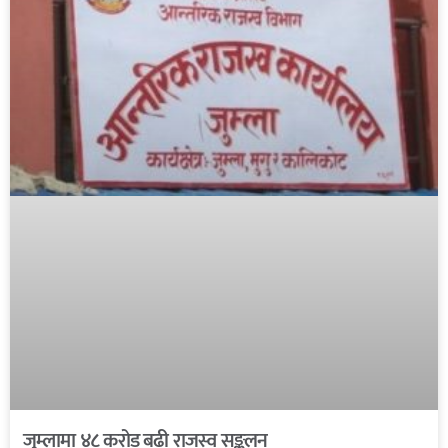
जुम्लामा ४८ करोड बढी राजस्व सङ्कलन