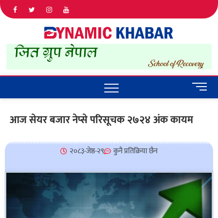
Dyna
ALL NEWS
IN NEPAL
Khab
M
e
n
आज सेयर बजार नेप्से परिसूचक २७२४ अंक कायम
u
B
u
२०८३-जेष्ठ-२९
कुनै प्रतिक्रिया छैन
t
t
o
n