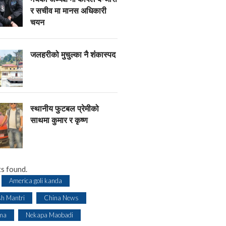
र सचीव मा मानस अधिकारी
चयन
जलहरीको मुचुल्का नै शंंकास्पद
स्थानीय फुटबल प्रेमीको
साथमा कुमार र कृष्ण
s found.
America goli kanda
sh Mantri
China News
ma
Nekapa Maobadi