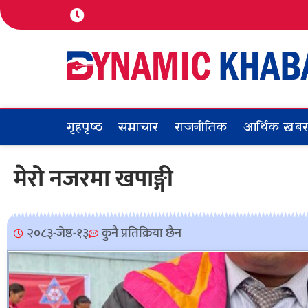
गृहपृष्ठ
समाचार
राजनीतिक
आर्थिक खब
मेरो नजरमा खपाङ्गी
२०८३-जेष्ठ-१३
कुनै प्रतिक्रिया छैन