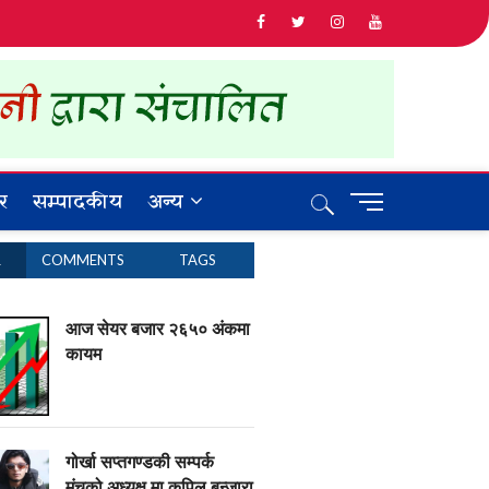
र
सम्पादकीय
अन्य
M
e
n
R
COMMENTS
TAGS
u
B
u
आज सेयर बजार २६५० अंकमा
t
कायम
t
o
n
गोर्खा सप्तगण्डकी सम्पर्क
मंचको अध्यक्ष मा कपिल बन्जारा