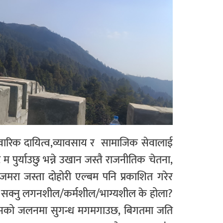
िवारिक दायित्व,व्यावसाय र सामाजिक सेवालाई
 पुर्याउछु भन्ने उखान जस्तै राजनीतिक चेतना,
ा जमरा जस्ता दोहोरी एल्बम पनि प्रकाशित गरेर
ट हुन सक्नु लगनशील/कर्मशील/भाग्यशील के होला?
तै जसको जलनमा सुगन्ध मगमगाउछ, बिगतमा जति