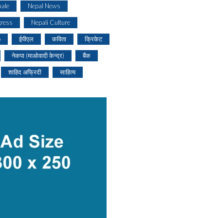
ale
Nepal News
gress
Nepali Culture
o
ईपीएल
कविता
क्रिकेट
नेकपा (माओवादी केन्द्र)
बैंक
शाहिद अफ्रिदी
साहित्य