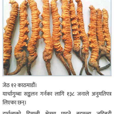
जेठ १२ काठमाडौं।
यार्चागुम्बा सङ्कलन गर्नका लागि १३८ जनाले अनुमतिपत्र
लिएका छन्।
दार्चुलाको हिमाली क्षेत्रमा पाइने बहुमूल्य जुडिबुटी