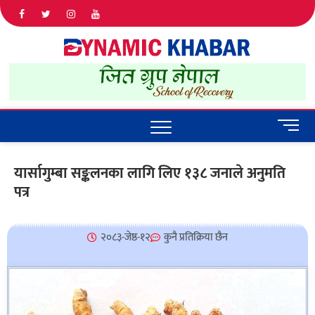
Dyna
ALL NEWS
IN NEPAL
Khab
M
e
n
यार्सागुम्बा सङ्कलनका लागि लिए १३८ जनाले अनुमति
u
पत्र
B
u
t
t
२०८३-जेष्ठ-१२
कुनै प्रतिक्रिया छैन
o
n