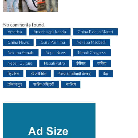
No comments found.
America
America goli kanda
China Bidesh Mantri
China News
Guru Purnima
Nekapa Maobadi
Nekapa Yemale
Nepal News
Nepali Congress
Nepali Culture
Nepali Patro
ईपीएल
कविता
क्रिकेट
ट्रेजरी बिल
नेकपा (माओवादी केन्द्र)
बैंक
वर्षमान पुन
शाहिद अफ्रिदी
साहित्य