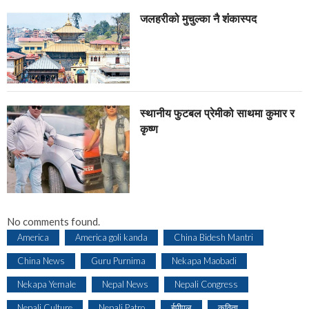
जलहरीको मुचुल्का नै शंंकास्पद
स्थानीय फुटबल प्रेमीको साथमा कुमार र
कृष्ण
No comments found.
America
America goli kanda
China Bidesh Mantri
China News
Guru Purnima
Nekapa Maobadi
Nekapa Yemale
Nepal News
Nepali Congress
Nepali Culture
Nepali Patro
ईपीएल
कविता