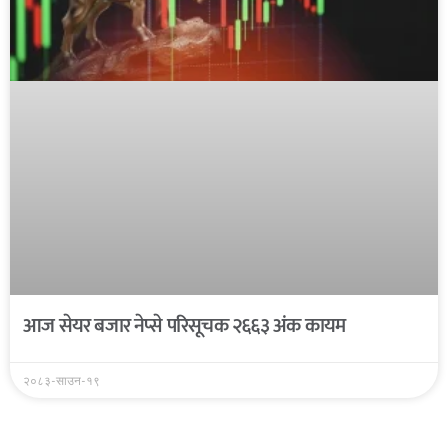
आज सेयर बजार नेप्से परिसूचक २६६३ अंक कायम
२०८३-साउन-१९