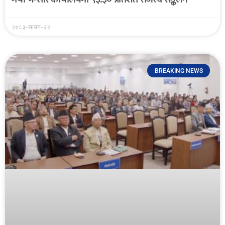
२०८३-साउन-२२
BREAKING NEWS