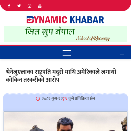
Dyna
ALL NEWS
IN NEPAL
Khab
M
e
n
भेनेजुएलाका राष्ट्रपति मदुरो माथि अमेरिकाले लगायो
u
कोकिन तस्करीको आरोप
B
u
t
t
२०८२-पुस-२२
कुनै प्रतिक्रिया छैन
o
n