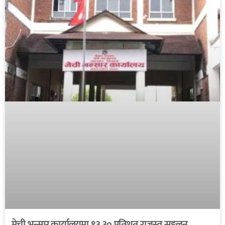
मेची भन्सार कार्यालयमा ९३.३० प्रतिशत राजस्व सङ्कलन