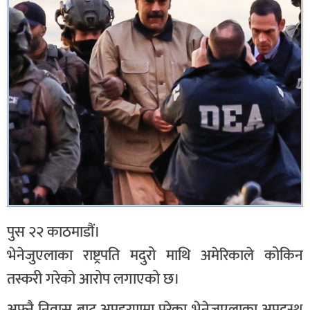
पुस २२ काठमाडौं।
भेनेजुएलाका राष्ट्रपति मदुरो माथि अमेरिकाले कोकिन
तस्करी गरेको आरोप लगाएको छ।
अफ्नै निवास बाट अपहरणमा परेका भेनेजुएलाका अपदस्थ