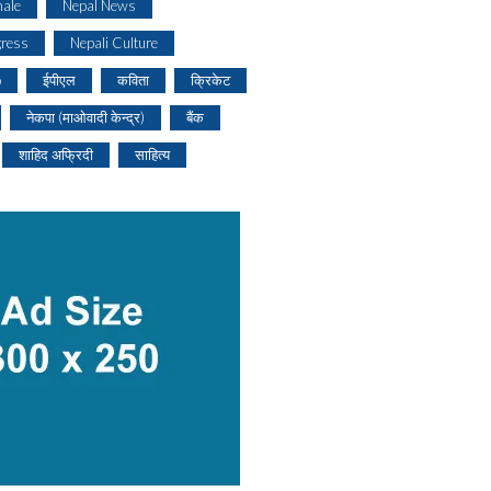
ale
Nepal News
gress
Nepali Culture
o
ईपीएल
कविता
क्रिकेट
नेकपा (माओवादी केन्द्र)
बैंक
शाहिद अफ्रिदी
साहित्य