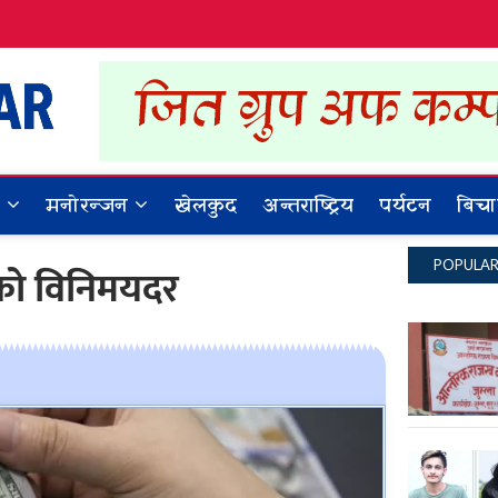
Dynamic Khabar
ALL NEWS IN NEPAL
र
मनोरन्जन
खेलकुद
अन्तराष्ट्रिय
पर्यटन
बिचा
POPULA
ाको विनिमयदर