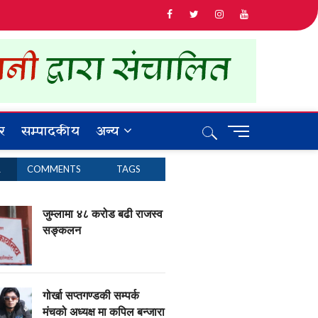
र
सम्पादकीय
अन्य
M
e
n
R
COMMENTS
TAGS
u
B
u
जुम्लामा ४८ करोड बढी राजस्व
t
सङ्कलन
t
o
n
गोर्खा सप्तगण्डकी सम्पर्क
मंचको अध्यक्ष मा कपिल बन्जारा