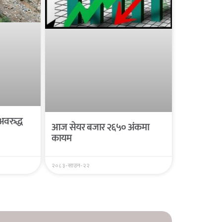
अवरुद्ध
आज सेयर बजार २६५० अंकमा
कायम
२०८३-साउन-२२