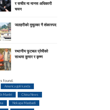
र सचीव मा मानस अधिकारी
चयन
जलहरीको मुचुल्का नै शंंकास्पद
स्थानीय फुटबल प्रेमीको
साथमा कुमार र कृष्ण
s found.
America goli kanda
sh Mantri
China News
ma
Nekapa Maobadi