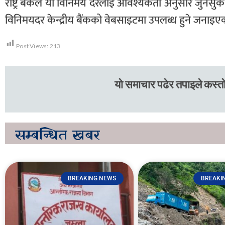
राष्ट्र बैंकले यो विनिमय दरलाई आवश्यकता अनुसार जुनसु
विनिमयदर केन्द्रीय बैंकको वेबसाइटमा उपलब्ध हुने जनाइ
Post Views:
213
यो समाचार पढेर तपाइले कस्तो
सम्बन्धित
खबर
BREAKING NEWS
BREAKI