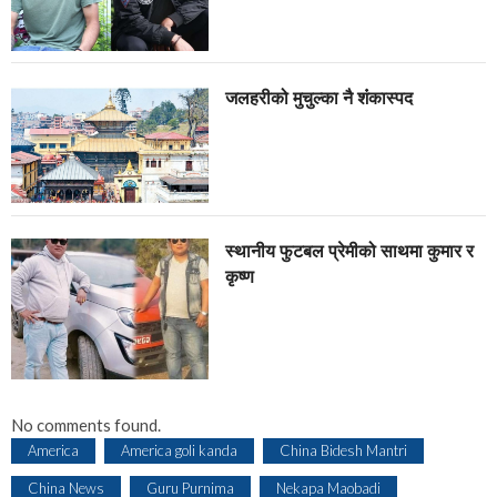
जलहरीको मुचुल्का नै शंंकास्पद
स्थानीय फुटबल प्रेमीको साथमा कुमार र
कृष्ण
No comments found.
America
America goli kanda
China Bidesh Mantri
China News
Guru Purnima
Nekapa Maobadi