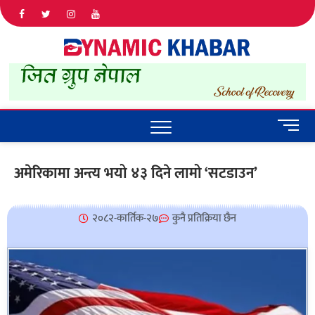
Dyna
ALL NEWS
IN NEPAL
Khab
M
e
n
अमेरिकामा अन्त्य भयो ४३ दिने लामो ‘सटडाउन’
u
B
u
२०८२-कार्तिक-२७
कुनै प्रतिक्रिया छैन
t
t
o
n