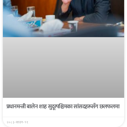
प्रधानमन्त्री बालेन शाह सुदूरपश्चिमका सांसदहरूसँग छलफलमा
२०८३-साउन-१९