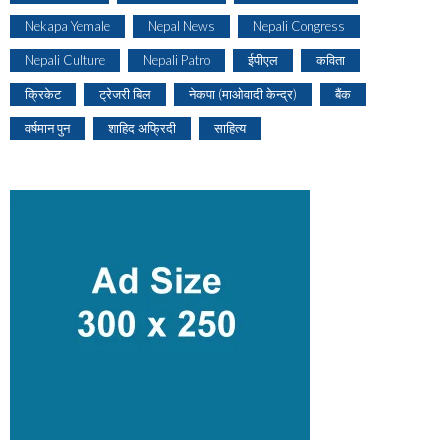
Nekapa Yemale
Nepal News
Nepali Congress
Nepali Culture
Nepali Patro
ईपीएल
कविता
क्रिकेट
ट्रेजरी बिल
नेकपा (माओवादी केन्द्र)
बैंक
वर्षमान पुन
शाहिद अफ्रिदी
साहित्य