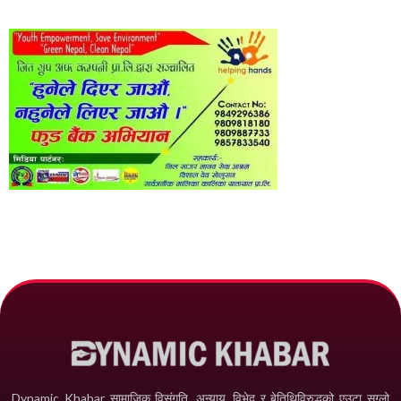
Dynamic Khabar सामाजिक विसंगति, अन्याय, विभेद­ र बेतिथिविरुद्धको एउटा सग्लो