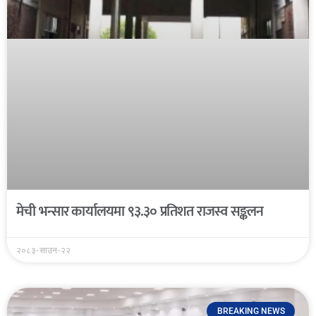
मेची भन्सार कार्यालयमा ९३.३० प्रतिशत राजस्व सङ्कलन
२०८३-साउन-२२
BREAKING NEWS