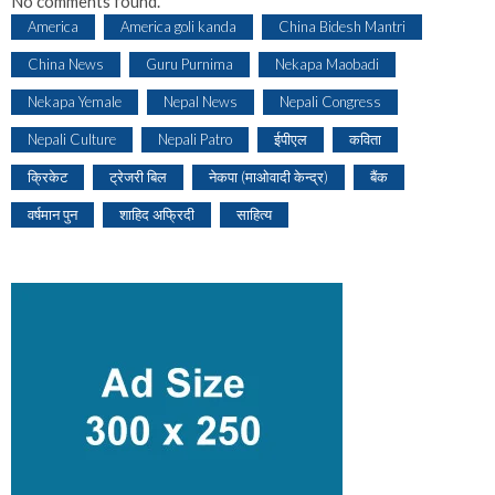
No comments found.
America
America goli kanda
China Bidesh Mantri
China News
Guru Purnima
Nekapa Maobadi
Nekapa Yemale
Nepal News
Nepali Congress
Nepali Culture
Nepali Patro
ईपीएल
कविता
क्रिकेट
ट्रेजरी बिल
नेकपा (माओवादी केन्द्र)
बैंक
वर्षमान पुन
शाहिद अफ्रिदी
साहित्य