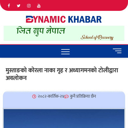
Dyna
ALL NEWS
IN NEPAL
Khab
M
e
n
मुस्ताङको कोरला नाका गृह र अध्यागमनको टोलीद्वारा
u
अवलोकन
B
u
t
t
२०८२-कार्तिक-२४
कुनै प्रतिक्रिया छैन
o
n