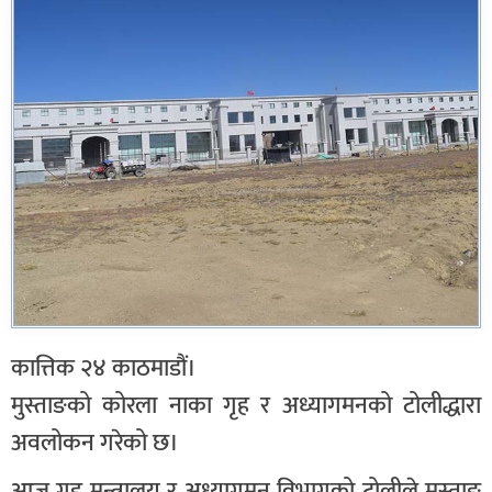
कात्तिक २४ काठमाडौं।
मुस्ताङको कोरला नाका गृह र अध्यागमनको टोलीद्धारा
अवलोकन गरेको छ।
आज गृह मन्त्रालय र अध्यागमन विभागको टोलीले मुस्ताङ