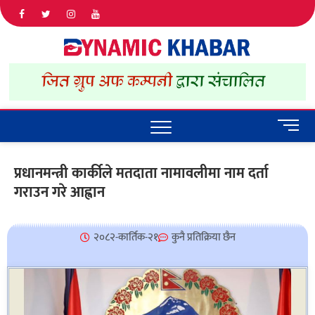
Dyna
ALL NEWS
IN NEPAL
Khab
M
e
n
प्रधानमन्त्री कार्कीले मतदाता नामावलीमा नाम दर्ता
u
गराउन गरे आह्वान
B
u
t
t
२०८२-कार्तिक-२१
कुनै प्रतिक्रिया छैन
o
n