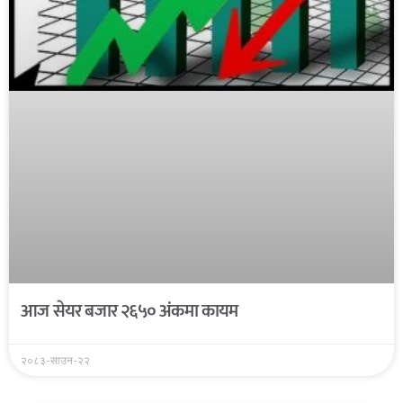
आज सेयर बजार २६५० अंकमा कायम
२०८३-साउन-२२