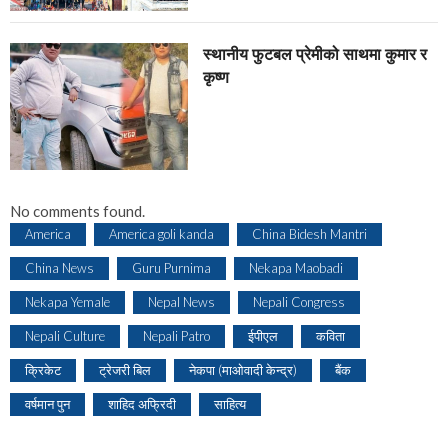
स्थानीय फुटबल प्रेमीको साथमा कुमार र
कृष्ण
No comments found.
America
America goli kanda
China Bidesh Mantri
China News
Guru Purnima
Nekapa Maobadi
Nekapa Yemale
Nepal News
Nepali Congress
Nepali Culture
Nepali Patro
ईपीएल
कविता
क्रिकेट
ट्रेजरी बिल
नेकपा (माओवादी केन्द्र)
बैंक
वर्षमान पुन
शाहिद अफ्रिदी
साहित्य