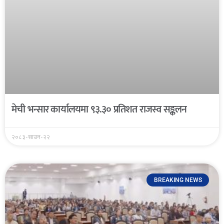
मेची भन्सार कार्यालयमा ९३.३० प्रतिशत राजस्व सङ्कलन
२०८३-साउन-२२
BREAKING NEWS