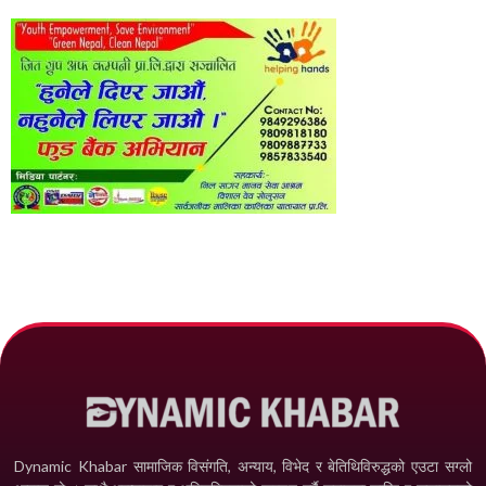
Dynamic Khabar सामाजिक विसंगति, अन्याय, विभेद­ र बेतिथिविरुद्धको एउटा सग्लो