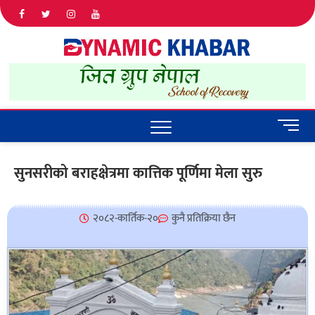
Dyna
ALL NEWS
IN NEPAL
Khab
M
e
n
सुनसरीको बराहक्षेत्रमा कात्तिक पूर्णिमा मेला सुरु
u
B
u
२०८२-कार्तिक-२०
कुनै प्रतिक्रिया छैन
t
t
o
n