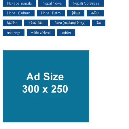
Nekapa Yemale
Nepal News
Nepali Congress
Nepali Culture
Nepali Patro
ईपीएल
कविता
क्रिकेट
ट्रेजरी बिल
नेकपा (माओवादी केन्द्र)
बैंक
वर्षमान पुन
शाहिद अफ्रिदी
साहित्य