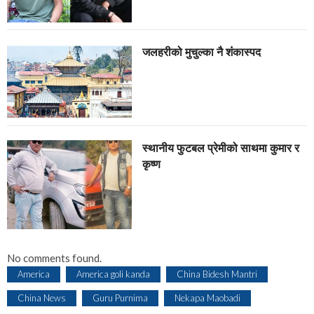
जलहरीको मुचुल्का नै शंंकास्पद
स्थानीय फुटबल प्रेमीको साथमा कुमार र
कृष्ण
No comments found.
America
America goli kanda
China Bidesh Mantri
China News
Guru Purnima
Nekapa Maobadi