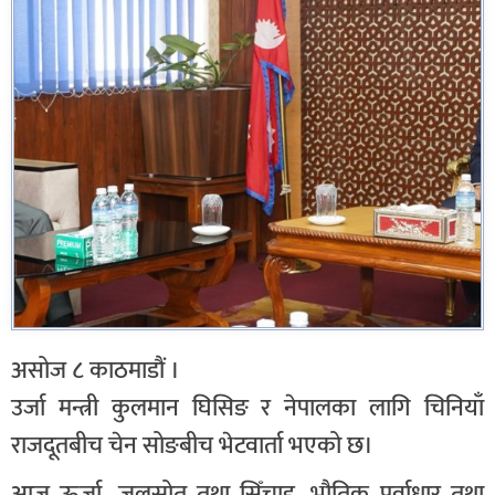
असोज ८ काठमाडौं ।
उर्जा मन्त्री कुलमान घिसिङ र नेपालका लागि चिनियाँ
राजदूतबीच चेन सोङबीच भेटवार्ता भएको छ।
आज ऊर्जा, जलस्रोत तथा सिँचाइ, भौतिक पूर्वाधार तथा