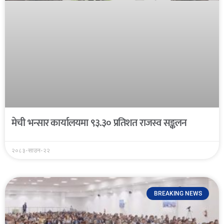
मेची भन्सार कार्यालयमा ९३.३० प्रतिशत राजस्व सङ्कलन
२०८३-साउन-२२
BREAKING NEWS