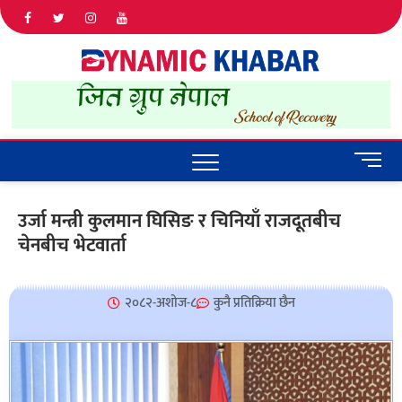
Dyna
ALL NEWS
IN NEPAL
Khab
M
e
n
उर्जा मन्त्री कुलमान घिसिङ र चिनियाँ राजदूतबीच
u
चेनबीच भेटवार्ता
B
u
t
t
२०८२-अशोज-८
कुनै प्रतिक्रिया छैन
o
n