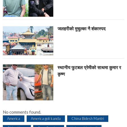
जलहरीको मुचुल्का नै शंंकास्पद
स्थानीय फुटबल प्रेमीको साथमा कुमार र
कृष्ण
No comments found.
America
America goli kanda
China Bidesh Mantri