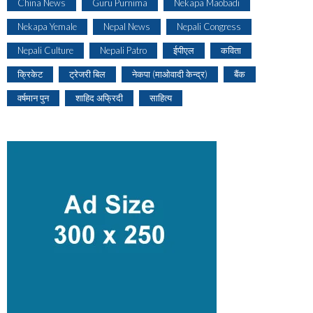
China News
Guru Purnima
Nekapa Maobadi
Nekapa Yemale
Nepal News
Nepali Congress
Nepali Culture
Nepali Patro
ईपीएल
कविता
क्रिकेट
ट्रेजरी बिल
नेकपा (माओवादी केन्द्र)
बैंक
वर्षमान पुन
शाहिद अफ्रिदी
साहित्य