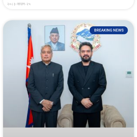
२०८३-साउन-२५
BREAKING NEWS