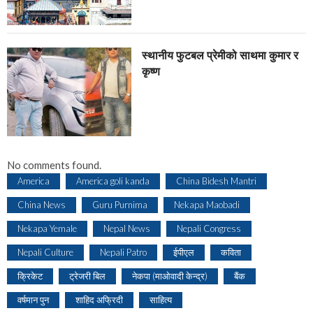
स्थानीय फुटबल प्रेमीको साथमा कुमार र
कृष्ण
No comments found.
America
America goli kanda
China Bidesh Mantri
China News
Guru Purnima
Nekapa Maobadi
Nekapa Yemale
Nepal News
Nepali Congress
Nepali Culture
Nepali Patro
ईपीएल
कविता
क्रिकेट
ट्रेजरी बिल
नेकपा (माओवादी केन्द्र)
बैंक
वर्षमान पुन
शाहिद अफ्रिदी
साहित्य