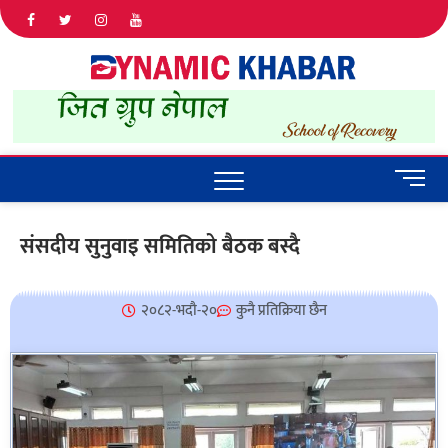
Dyna
ALL NEWS
IN NEPAL
Khab
M
e
n
संसदीय सुनुवाइ समितिको बैठक बस्दै
u
B
u
२०८२-भदौ-२०
कुनै प्रतिक्रिया छैन
t
t
o
n