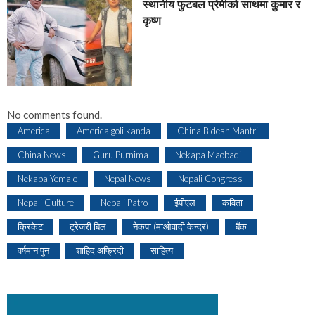
स्थानीय फुटबल प्रेमीको साथमा कुमार र
कृष्ण
No comments found.
America
America goli kanda
China Bidesh Mantri
China News
Guru Purnima
Nekapa Maobadi
Nekapa Yemale
Nepal News
Nepali Congress
Nepali Culture
Nepali Patro
ईपीएल
कविता
क्रिकेट
ट्रेजरी बिल
नेकपा (माओवादी केन्द्र)
बैंक
वर्षमान पुन
शाहिद अफ्रिदी
साहित्य