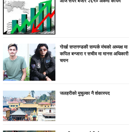
आज सेयर बजार २६५० अंकमा कायम
गोर्खा सप्तगण्डकी सम्पर्क मंचको अध्यक्ष मा
कपिल बन्जारा र सचीव मा मानस अधिकारी
चयन
जलहरीको मुचुल्का नै शंंकास्पद