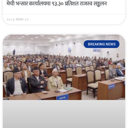
मेची भन्सार कार्यालयमा ९३.३० प्रतिशत राजस्व सङ्कलन
२०८३-साउन-२२
BREAKING NEWS