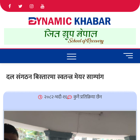
Dyna
ALL NEWS
IN NEPAL
Khab
M
e
n
दल संगठन बिस्तारमा स्वतन्त्र मेयर साम्पांग
u
B
u
२०८२-भदौ-१६
कुनै प्रतिक्रिया छैन
t
t
o
n