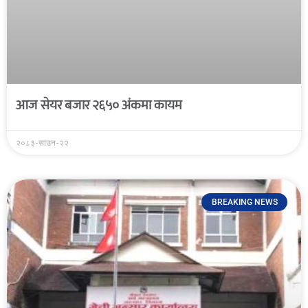
आज सेयर बजार २६५० अंकमा कायम
२०८३-साउन-२२
BREAKING NEWS