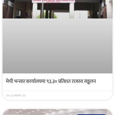
मेची भन्सार कार्यालयमा ९३.३० प्रतिशत राजस्व सङ्कलन
२०८३-साउन-२२