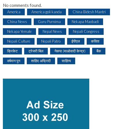
No comments found.
America
America goli kanda
China Bidesh Mantri
China News
Guru Purnima
Nekapa Maobadi
Nekapa Yemale
Nepal News
Nepali Congress
Nepali Culture
Nepali Patro
ईपीएल
कविता
क्रिकेट
ट्रेजरी बिल
नेकपा (माओवादी केन्द्र)
बैंक
वर्षमान पुन
शाहिद अफ्रिदी
साहित्य