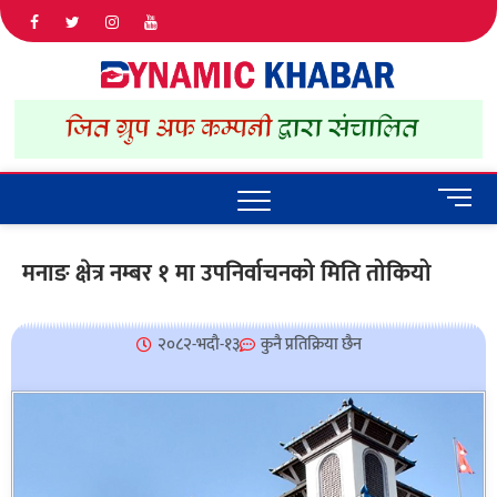
Dyna
ALL NEWS
IN NEPAL
Khab
M
e
n
मनाङ क्षेत्र नम्बर १ मा उपनिर्वाचनको मिति तोकियो
u
B
u
२०८२-भदौ-१३
कुनै प्रतिक्रिया छैन
t
t
o
n