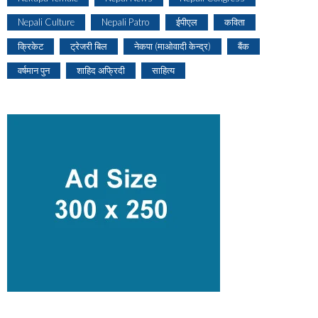
Nepali Culture
Nepali Patro
ईपीएल
कविता
क्रिकेट
ट्रेजरी बिल
नेकपा (माओवादी केन्द्र)
बैंक
वर्षमान पुन
शाहिद अफ्रिदी
साहित्य