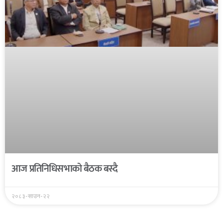
आज प्रतिनिधिसभाको बैठक बस्दै
२०८३-साउन-२२