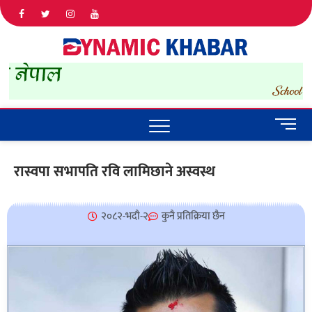
Dyna
ALL NEWS
IN NEPAL
Khab
M
e
n
रास्वपा सभापति रवि लामिछाने अस्वस्थ
u
B
u
२०८२-भदौ-२
कुनै प्रतिक्रिया छैन
t
t
o
n