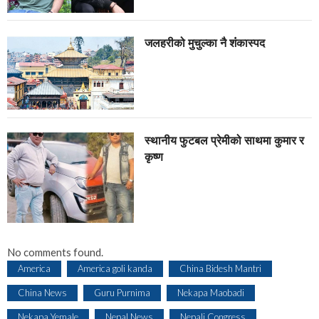
जलहरीको मुचुल्का नै शंंकास्पद
स्थानीय फुटबल प्रेमीको साथमा कुमार र
कृष्ण
No comments found.
America
America goli kanda
China Bidesh Mantri
China News
Guru Purnima
Nekapa Maobadi
Nekapa Yemale
Nepal News
Nepali Congress