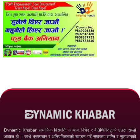
Dynamic Khabar सामाजिक विसंगति, अन्याय, विभेद­ र बेतिथिविरुद्धको एउटा सग्लो
आवाज हो । साथै भ्रष्टाचार र अनियमितताको खण्डन गर्दै समाजमा शान्ति र सुशासनको