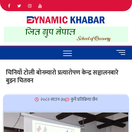
Dyna
ALL NEWS
IN NEPAL
Khab
M
e
n
चिनियाँ टोली बोनम्यारो प्रत्यारोपण केन्द्र सञ्चालनबारे
u
बुझ्न चितवन
B
u
t
t
२०८२-साउन-३०
कुनै प्रतिक्रिया छैन
o
n