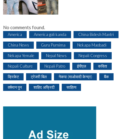
No comments found.
America
America goli kanda
China Bidesh Mantri
China News
Guru Purnima
Nekapa Maobadi
Nekapa Yemale
Nepal News
Nepali Congress
Nepali Culture
Nepali Patro
ईपीएल
कविता
क्रिकेट
ट्रेजरी बिल
नेकपा (माओवादी केन्द्र)
बैंक
वर्षमान पुन
शाहिद अफ्रिदी
साहित्य