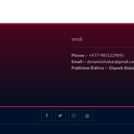
सम्पर्क :
Phone :-
+977-9851229895
Email :-
dynamickhabar@gmail.c
Publisher/Editor :- Dipesh Sinja