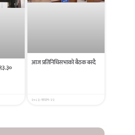
आज प्रतिनिधिसभाको बैठक बस्दै
 ९३.३०
२०८३-साउन-२२