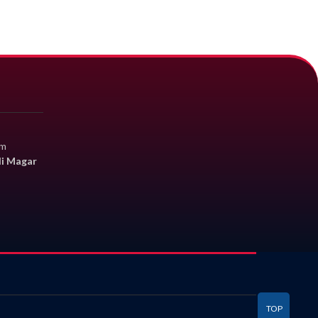
om
li Magar
TOP