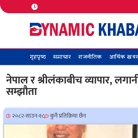
गृहपृष्ठ
समाचार
राजनीतिक
आर्थिक खब
नेपाल र श्रीलंकाबीच व्यापार, लग
सम्झौता
२०८२-साउन-१८
कुनै प्रतिक्रिया छैन