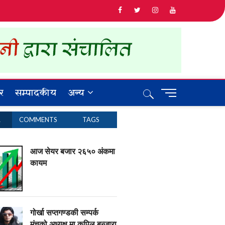
र
सम्पादकीय
अन्य
M
e
n
R
COMMENTS
TAGS
u
B
u
आज सेयर बजार २६५० अंकमा
t
कायम
t
o
n
गोर्खा सप्तगण्डकी सम्पर्क
मंचको अध्यक्ष मा कपिल बन्जारा