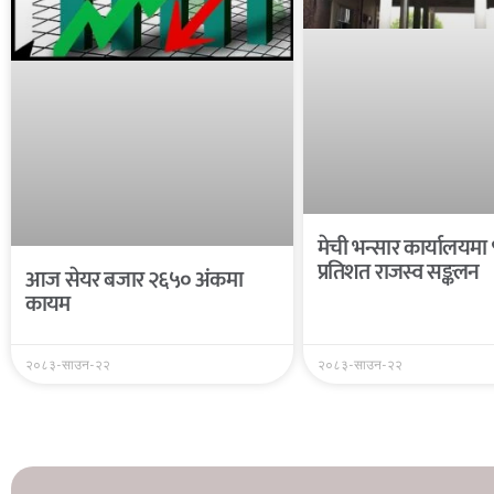
मेची भन्सार कार्यालयमा
प्रतिशत राजस्व सङ्कलन
आज सेयर बजार २६५० अंकमा
कायम
२०८३-साउन-२२
२०८३-साउन-२२