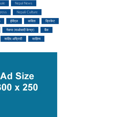
ale
Nepal News
gress
Nepali Culture
o
ईपीएल
कविता
क्रिकेट
नेकपा (माओवादी केन्द्र)
बैंक
शाहिद अफ्रिदी
साहित्य