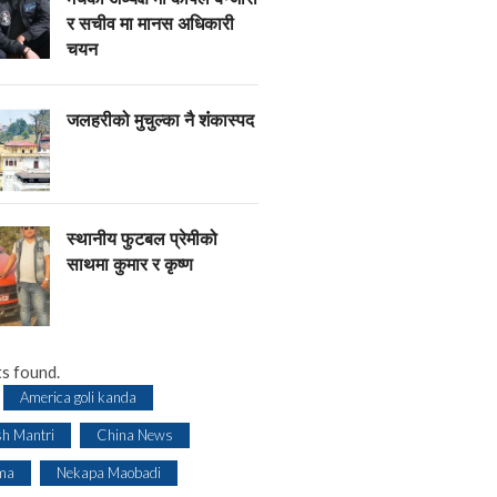
र सचीव मा मानस अधिकारी
चयन
जलहरीको मुचुल्का नै शंंकास्पद
स्थानीय फुटबल प्रेमीको
साथमा कुमार र कृष्ण
s found.
America goli kanda
sh Mantri
China News
ma
Nekapa Maobadi