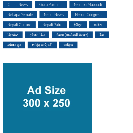
China News
Guru Purnima
Nekapa Maobadi
Nekapa Yemale
Nepal News
Nepali Congress
Nepali Culture
Nepali Patro
ईपीएल
कविता
क्रिकेट
ट्रेजरी बिल
नेकपा (माओवादी केन्द्र)
बैंक
वर्षमान पुन
शाहिद अफ्रिदी
साहित्य