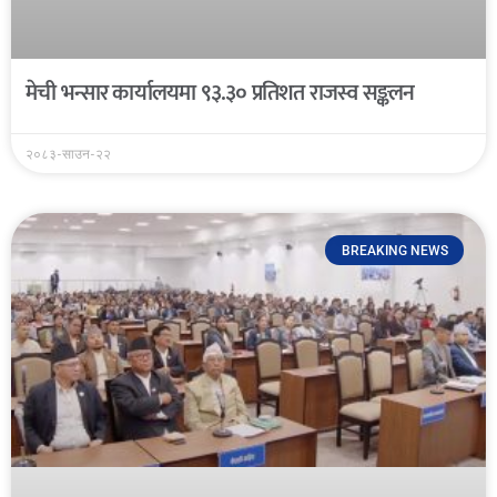
मेची भन्सार कार्यालयमा ९३.३० प्रतिशत राजस्व सङ्कलन
२०८३-साउन-२२
BREAKING NEWS