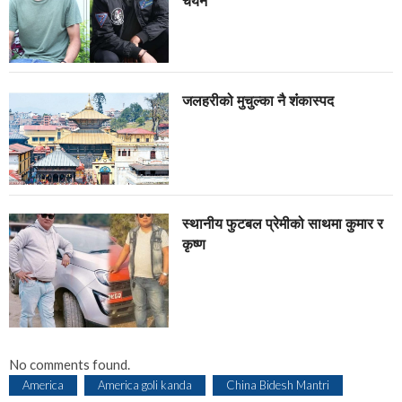
चयन
जलहरीको मुचुल्का नै शंंकास्पद
स्थानीय फुटबल प्रेमीको साथमा कुमार र
कृष्ण
No comments found.
America
America goli kanda
China Bidesh Mantri