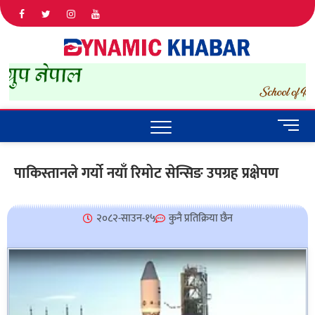
Dyna
ALL NEWS
IN NEPAL
Khab
M
e
n
पाकिस्तानले गर्यो नयाँ रिमोट सेन्सिङ उपग्रह प्रक्षेपण
u
B
u
२०८२-साउन-१५
कुनै प्रतिक्रिया छैन
t
t
o
n