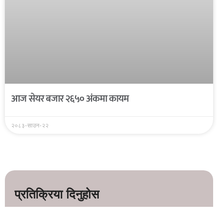
आज सेयर बजार २६५० अंकमा कायम
२०८३-साउन-२२