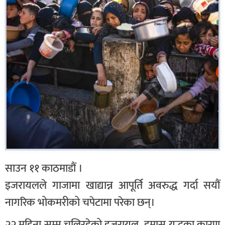
साउन ११ काठमाडौं ।
इजरायलले गाजामा खाद्यान्न आपूर्ति अवरुद्ध गर्दा सयौं
नागरिक भोकमरीको चपेटामा परेका छन्।
२२ महिना सम्म चलिरहेको इजरायल–हमास युद्धका कारण