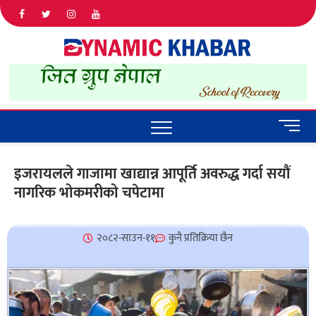
Dyna
ALL NEWS
IN NEPAL
Khab
M
e
n
इजरायलले गाजामा खाद्यान्न आपूर्ति अवरुद्ध गर्दा सयौं
u
नागरिक भोकमरीको चपेटामा
B
u
t
t
२०८२-साउन-११
कुनै प्रतिक्रिया छैन
o
n