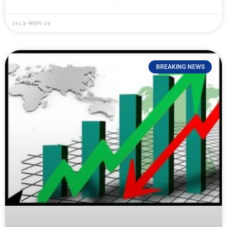
२०८३-साउन-२४
BREAKING NEWS