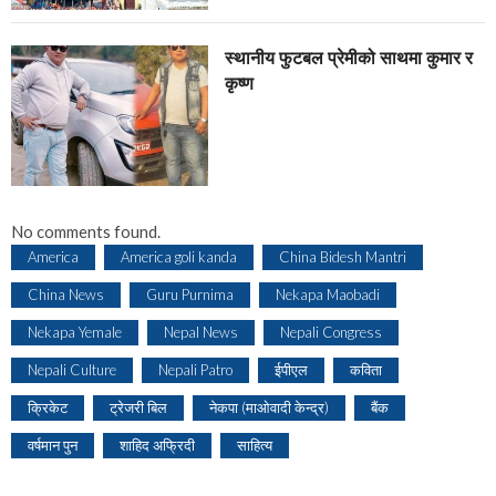
स्थानीय फुटबल प्रेमीको साथमा कुमार र
कृष्ण
No comments found.
America
America goli kanda
China Bidesh Mantri
China News
Guru Purnima
Nekapa Maobadi
Nekapa Yemale
Nepal News
Nepali Congress
Nepali Culture
Nepali Patro
ईपीएल
कविता
क्रिकेट
ट्रेजरी बिल
नेकपा (माओवादी केन्द्र)
बैंक
वर्षमान पुन
शाहिद अफ्रिदी
साहित्य