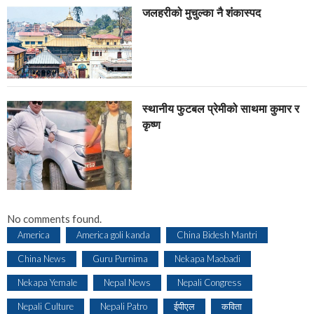
जलहरीको मुचुल्का नै शंंकास्पद
स्थानीय फुटबल प्रेमीको साथमा कुमार र
कृष्ण
No comments found.
America
America goli kanda
China Bidesh Mantri
China News
Guru Purnima
Nekapa Maobadi
Nekapa Yemale
Nepal News
Nepali Congress
Nepali Culture
Nepali Patro
ईपीएल
कविता