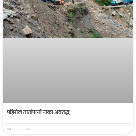
पहिरोले तातोपानी नाका अवरुद्ध
२०८३-साउन-२४