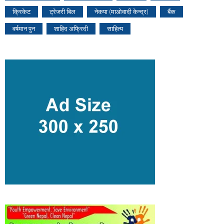
क्रिकेट
ट्रेजरी बिल
नेकपा (माओवादी केन्द्र)
बैंक
वर्षमान पुन
शाहिद अफ्रिदी
साहित्य