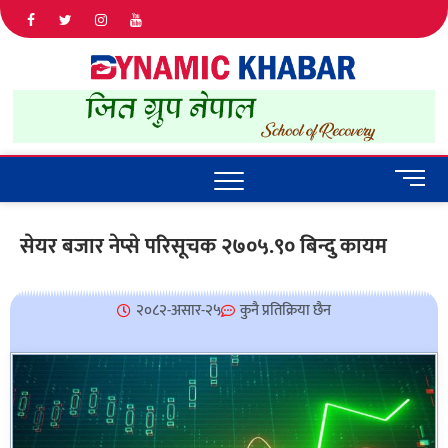
Dyna
ALL NEWS
IN NEPAL
Khab
M
e
n
सेयर बजार नेप्से परिसूचक २७०५.९० बिन्दु कायम
u
B
u
२०८२-असार-२५
कुनै प्रतिक्रिया छैन
t
t
o
n