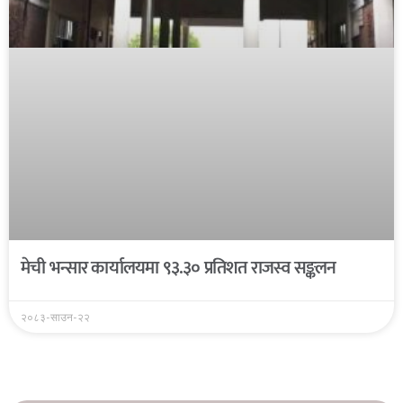
मेची भन्सार कार्यालयमा ९३.३० प्रतिशत राजस्व सङ्कलन
२०८३-साउन-२२