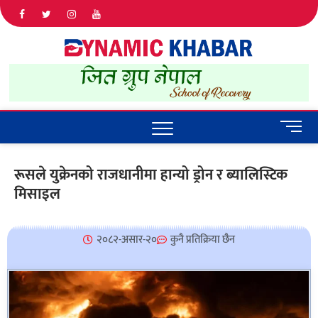
Dyna
ALL NEWS
IN NEPAL
Khab
M
e
n
रूसले युक्रेनको राजधानीमा हान्यो ड्रोन र ब्यालिस्टिक
u
मिसाइल
B
u
t
t
२०८२-असार-२०
कुनै प्रतिक्रिया छैन
o
n