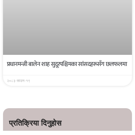
प्रधानमन्त्री बालेन शाह सुदूरपश्चिमका सांसदहरूसँग छलफलमा
२०८३-साउन-१९