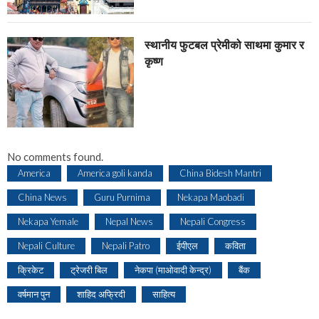
स्थानीय फुटबल प्रेमीको साथमा कुमार र
कृष्ण
No comments found.
America
America goli kanda
China Bidesh Mantri
China News
Guru Purnima
Nekapa Maobadi
Nekapa Yemale
Nepal News
Nepali Congress
Nepali Culture
Nepali Patro
ईपीएल
कविता
क्रिकेट
ट्रेजरी बिल
नेकपा (माओवादी केन्द्र)
बैंक
वर्षमान पुन
शाहिद अफ्रिदी
साहित्य