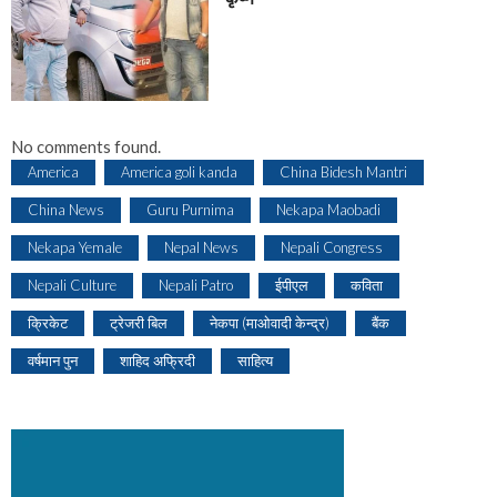
No comments found.
America
America goli kanda
China Bidesh Mantri
China News
Guru Purnima
Nekapa Maobadi
Nekapa Yemale
Nepal News
Nepali Congress
Nepali Culture
Nepali Patro
ईपीएल
कविता
क्रिकेट
ट्रेजरी बिल
नेकपा (माओवादी केन्द्र)
बैंक
वर्षमान पुन
शाहिद अफ्रिदी
साहित्य