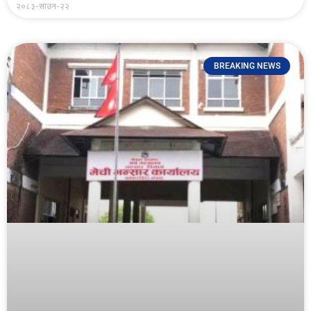
२०८३-साउन-२२
BREAKING NEWS