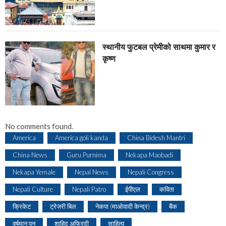
स्थानीय फुटबल प्रेमीको साथमा कुमार र
कृष्ण
No comments found.
America
America goli kanda
China Bidesh Mantri
China News
Guru Purnima
Nekapa Maobadi
Nekapa Yemale
Nepal News
Nepali Congress
Nepali Culture
Nepali Patro
ईपीएल
कविता
क्रिकेट
ट्रेजरी बिल
नेकपा (माओवादी केन्द्र)
बैंक
वर्षमान पुन
शाहिद अफ्रिदी
साहित्य