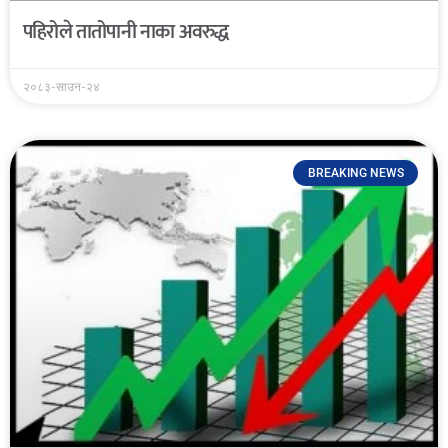
पहिरोले तातोपानी नाका अवरुद्ध
२०८३-साउन-२४
BREAKING NEWS