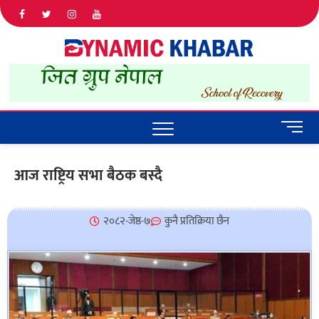
Dyna
ALL NEWS
IN NEPAL
Khab
M
e
n
आज राष्ट्रिय सभा बैठक बस्दै
u
B
u
२०८२-जेष्ठ-७
कुनै प्रतिक्रिया छैन
t
t
o
n