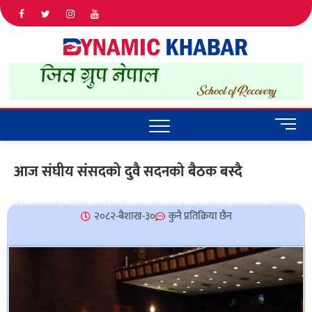
Dyna
ALL NEWS
IN NEPAL
Khab
M
e
n
आज संघीय संसदको दुवै सदनको बैठक बस्दै
u
B
u
२०८२-बैशाख-३०
कुनै प्रतिक्रिया छैन
t
t
o
n