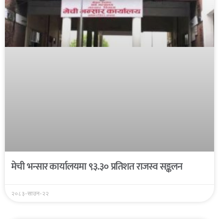
मेची भन्सार कार्यालयमा ९३.३० प्रतिशत राजस्व सङ्कलन
२०८३-साउन-२२