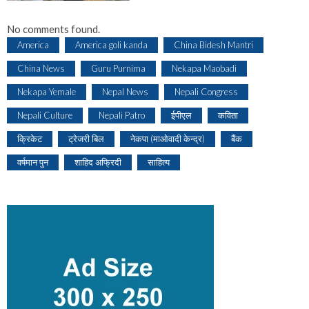
No comments found.
America
America goli kanda
China Bidesh Mantri
China News
Guru Purnima
Nekapa Maobadi
Nekapa Yemale
Nepal News
Nepali Congress
Nepali Culture
Nepali Patro
ईपीएल
कविता
क्रिकेट
ट्रेजरी बिल
नेकपा (माओवादी केन्द्र)
बैंक
वर्षमान पुन
शाहिद अफ्रिदी
साहित्य