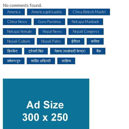
No comments found.
America
America goli kanda
China Bidesh Mantri
China News
Guru Purnima
Nekapa Maobadi
Nekapa Yemale
Nepal News
Nepali Congress
Nepali Culture
Nepali Patro
ईपीएल
कविता
क्रिकेट
ट्रेजरी बिल
नेकपा (माओवादी केन्द्र)
बैंक
वर्षमान पुन
शाहिद अफ्रिदी
साहित्य