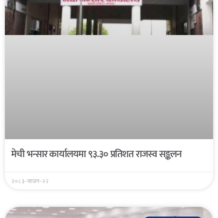
मेची भन्सार कार्यालयमा ९३.३० प्रतिशत राजस्व सङ्कलन
२०८३-साउन-२२