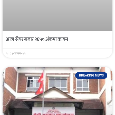
आज सेयर बजार २६५० अंकमा कायम
२०८३-साउन-२२
BREAKING NEWS