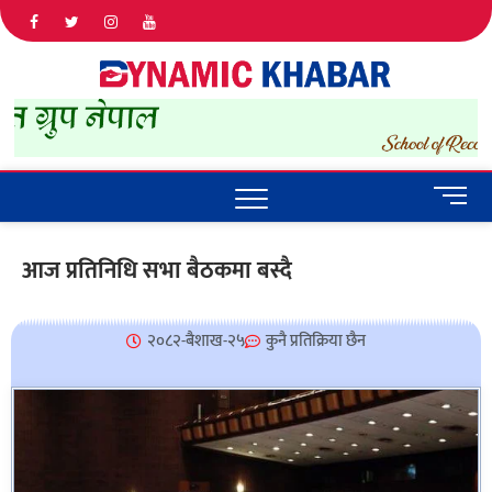
Dyna
ALL NEWS
IN NEPAL
Khab
M
e
n
आज प्रतिनिधि सभा बैठकमा बस्दै
u
B
u
२०८२-बैशाख-२५
कुनै प्रतिक्रिया छैन
t
t
o
n