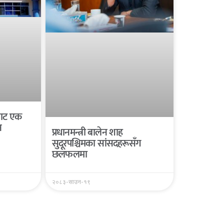
यबाट एक
न
प्रधानमन्त्री बालेन शाह
सुदूरपश्चिमका सांसदहरूसँग
छलफलमा
२०८३-साउन-१९