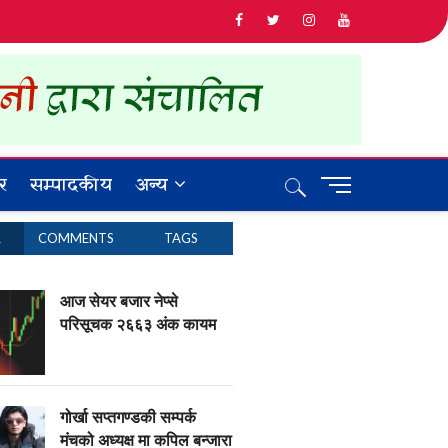
र
सम्पादकीय
अन्य
M
e
n
R
COMMENTS
TAGS
u
B
u
आज सेयर बजार नेप्से
t
परिसूचक २६६३ अंक कायम
t
o
n
गोर्खा सप्तगण्डकी सम्पर्क
मंचको अध्यक्ष मा कपिल बन्जारा