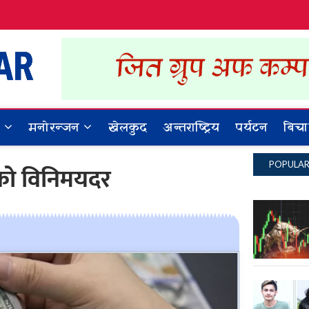
Dynamic Khabar
ALL NEWS IN NEPAL
र
मनोरन्जन
खेलकुद
अन्तराष्ट्रिय
पर्यटन
बिचा
POPULA
ाको विनिमयदर