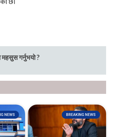
इएको छ।
 महसुस गर्नुभयो ?
NG NEWS
BREAKING NEWS