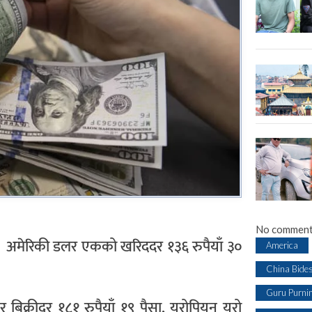
No comment
। अमेरिकी डलर एकको खरिददर १३६ रुपैयाँ ३०
America
China Bide
Guru Purni
र बिक्रीदर १८१ रुपैयाँ १९ पैसा, युरोपियन युरो