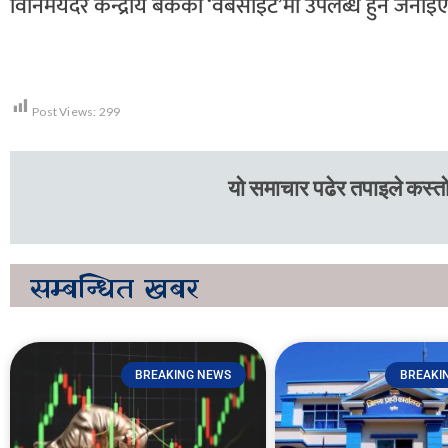
विनिमयदर केन्द्रीय बैंकको ‘वेबसाइट’मा उपलब्ध हुने जना
Post Views:
299
यो समाचार पढेर तपाइले कस्तो
सम्बन्धित
खबर
BREAKING NEWS
BREAKI