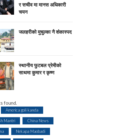
र सचीव मा मानस अधिकारी
चयन
जलहरीको मुचुल्का नै शंंकास्पद
स्थानीय फुटबल प्रेमीको
साथमा कुमार र कृष्ण
s found.
America goli kanda
sh Mantri
China News
ma
Nekapa Maobadi