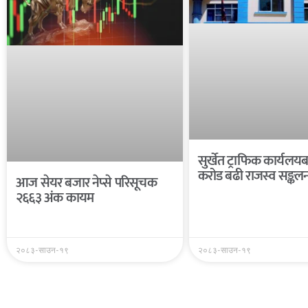
सुर्खेत ट्राफिक कार्यल
करोड बढी राजस्व सङ्कल
आज सेयर बजार नेप्से परिसूचक
२६६३ अंक कायम
२०८३-साउन-१९
२०८३-साउन-१९