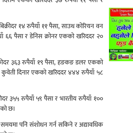
ुएई दिराम एकको खरिददर ३७ रुपैयाँ ११ पैसा र
 बिक्रीदर १४ रुपैयाँ ११ पैसा, साउथ कोरियन वन
ैयाँ ६६ पैसा र डेनिस क्रोनर एकको खरिददर २०
्रीदर ३६३ रुपैयाँ १९ पैसा, हङकङ डलर एकको
सा, कुवेती दिनार एकको खरिददर ४४४ रुपैयाँ ५८
र ३५५ रुपैयाँ ५९ पैसा र भारतीय रुपैयाँ १००
केको छ।
कै समयमा पनि संशोधन गर्न सकिने र अद्यावधिक