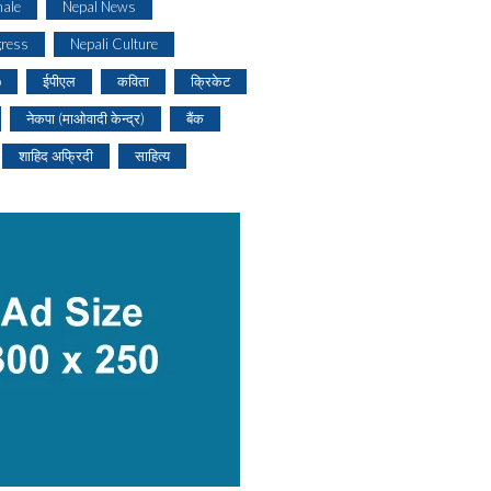
ale
Nepal News
gress
Nepali Culture
o
ईपीएल
कविता
क्रिकेट
नेकपा (माओवादी केन्द्र)
बैंक
शाहिद अफ्रिदी
साहित्य