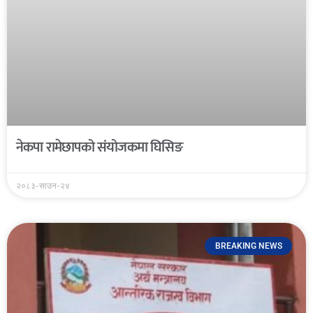
नेकपा रामेछापको संयोजकमा घिसिङ
२०८३-साउन-२४
BREAKING NEWS