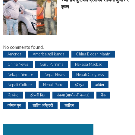
कृष्ण
No comments found.
America
America goli kanda
China Bidesh Mantri
China News
Guru Purnima
Nekapa Maobadi
Nekapa Yemale
Nepal News
Nepali Congress
Nepali Culture
Nepali Patro
ईपीएल
कविता
क्रिकेट
ट्रेजरी बिल
नेकपा (माओवादी केन्द्र)
बैंक
वर्षमान पुन
शाहिद अफ्रिदी
साहित्य