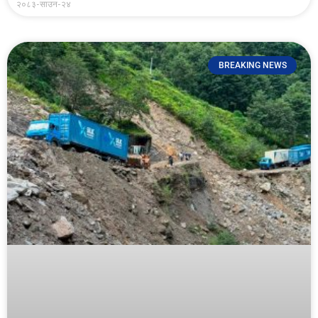
२०८३-साउन-२४
BREAKING NEWS