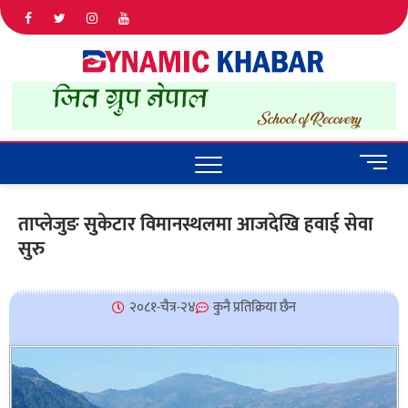
Dyna
ALL NEWS
IN NEPAL
Khab
M
e
n
ताप्लेजुङ सुकेटार विमानस्थलमा आजदेखि हवाई सेवा
u
सुरु
B
u
t
t
२०८१-चैत्र-२४
कुनै प्रतिक्रिया छैन
o
n