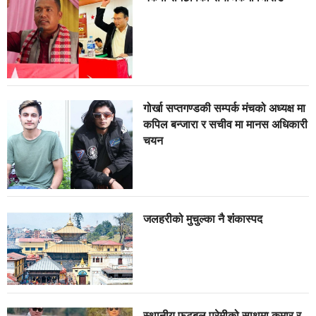
गोर्खा सप्तगण्डकी सम्पर्क मंचको अध्यक्ष मा
कपिल बन्जारा र सचीव मा मानस अधिकारी
चयन
जलहरीको मुचुल्का नै शंंकास्पद
स्थानीय फुटबल प्रेमीको साथमा कुमार र