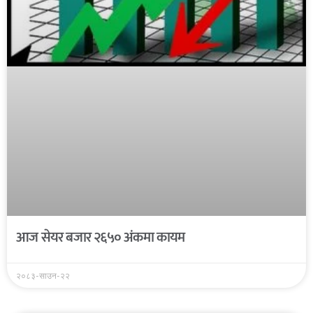
आज सेयर बजार २६५० अंकमा कायम
२०८३-साउन-२२