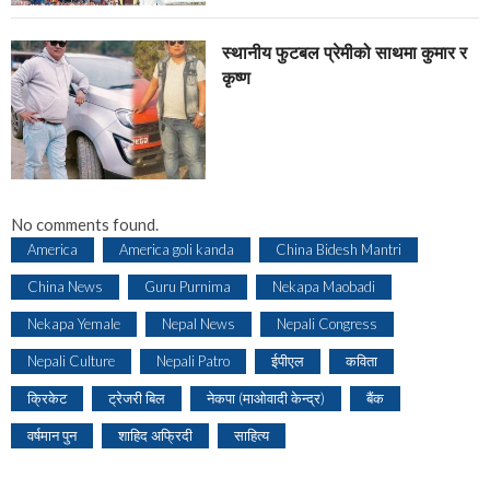
स्थानीय फुटबल प्रेमीको साथमा कुमार र
कृष्ण
No comments found.
America
America goli kanda
China Bidesh Mantri
China News
Guru Purnima
Nekapa Maobadi
Nekapa Yemale
Nepal News
Nepali Congress
Nepali Culture
Nepali Patro
ईपीएल
कविता
क्रिकेट
ट्रेजरी बिल
नेकपा (माओवादी केन्द्र)
बैंक
वर्षमान पुन
शाहिद अफ्रिदी
साहित्य