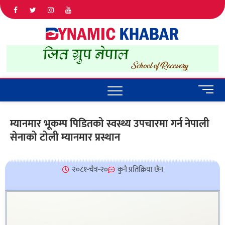
Dyna
ALL NEWS
IN NEPAL
Khab
M
e
n
म्यानमार भूकम्प पिडितको स्वस्थ्य उपचारमा गर्न नेपाली
u
सेनाको टोली म्यानमार प्रस्थान
B
u
t
t
२०८१-चैत्र-२०
कुनै प्रतिक्रिया छैन
o
n