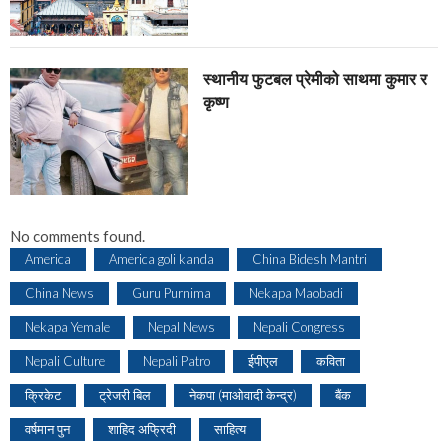
स्थानीय फुटबल प्रेमीको साथमा कुमार र
कृष्ण
No comments found.
America
America goli kanda
China Bidesh Mantri
China News
Guru Purnima
Nekapa Maobadi
Nekapa Yemale
Nepal News
Nepali Congress
Nepali Culture
Nepali Patro
ईपीएल
कविता
क्रिकेट
ट्रेजरी बिल
नेकपा (माओवादी केन्द्र)
बैंक
वर्षमान पुन
शाहिद अफ्रिदी
साहित्य