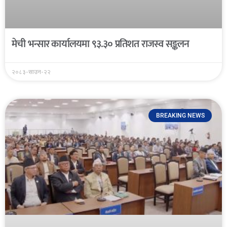
मेची भन्सार कार्यालयमा ९३.३० प्रतिशत राजस्व सङ्कलन
२०८३-साउन-२२
BREAKING NEWS