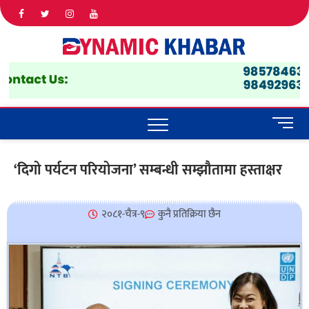
Dyna
ALL NEWS
IN NEPAL
Khab
M
e
n
‘दिगो पर्यटन परियोजना’ सम्बन्धी सम्झौतामा हस्ताक्षर
u
B
u
२०८१-चैत्र-९
कुनै प्रतिक्रिया छैन
t
t
o
n