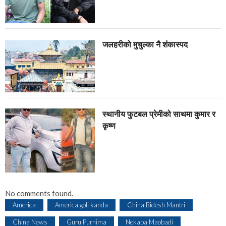
जलहरीको मुचुल्का नै शंंकास्पद
स्थानीय फुटबल प्रेमीको साथमा कुमार र
कृष्ण
No comments found.
America
America goli kanda
China Bidesh Mantri
China News
Guru Purnima
Nekapa Maobadi