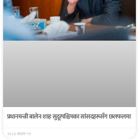
प्रधानमन्त्री बालेन शाह सुदूरपश्चिमका सांसदहरूसँग छलफलमा
२०८३-साउन-१९