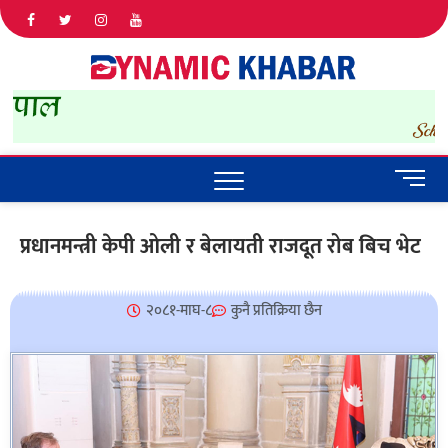
Dyna
ALL NEWS
IN NEPAL
Khab
M
e
n
प्रधानमन्त्री केपी ओली र बेलायती राजदूत रोब बिच भेट
u
B
u
२०८१-माघ-८
कुनै प्रतिक्रिया छैन
t
t
o
n