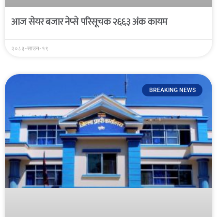
आज सेयर बजार नेप्से परिसूचक २६६३ अंक कायम
२०८३-साउन-१९
BREAKING NEWS