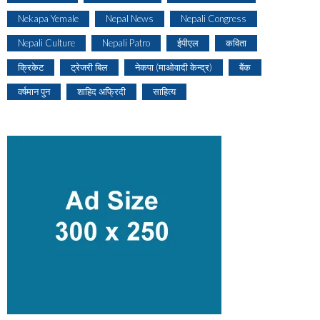
Nekapa Yemale
Nepal News
Nepali Congress
Nepali Culture
Nepali Patro
ईपीएल
कविता
क्रिकेट
ट्रेजरी बिल
नेकपा (माओवादी केन्द्र)
बैंक
वर्षमान पुन
शाहिद अफ्रिदी
साहित्य