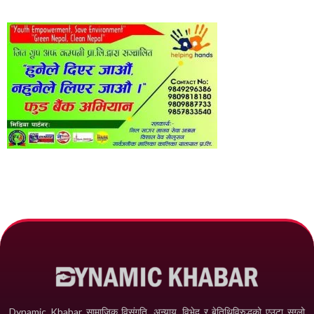
Dynamic Khabar सामाजिक विसंगति, अन्याय, विभेद­ र बेतिथिविरुद्धको एउटा सग्लो