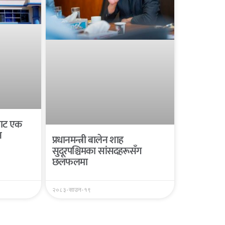
यबाट एक
न
प्रधानमन्त्री बालेन शाह
सुदूरपश्चिमका सांसदहरूसँग
छलफलमा
२०८३-साउन-१९