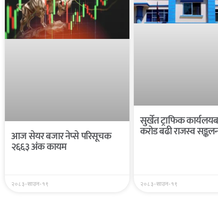
सुर्खेत ट्राफिक कार्यल
करोड बढी राजस्व सङ्कल
आज सेयर बजार नेप्से परिसूचक
२६६३ अंक कायम
२०८३-साउन-१९
२०८३-साउन-१९