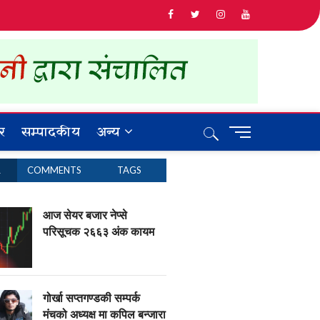
र
सम्पादकीय
अन्य
M
e
n
R
COMMENTS
TAGS
u
B
u
आज सेयर बजार नेप्से
t
परिसूचक २६६३ अंक कायम
t
o
n
गोर्खा सप्तगण्डकी सम्पर्क
मंचको अध्यक्ष मा कपिल बन्जारा