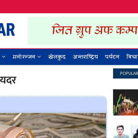
Dynamic Khabar
ALL NEWS IN NEPAL
र
मनोरन्जन
खेलकुद
अन्तराष्ट्रिय
पर्यटन
बिचा
POPULA
मयदर