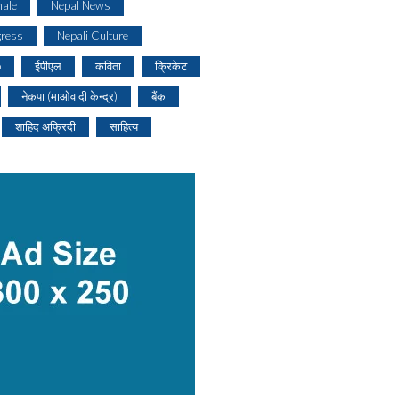
ale
Nepal News
gress
Nepali Culture
o
ईपीएल
कविता
क्रिकेट
नेकपा (माओवादी केन्द्र)
बैंक
शाहिद अफ्रिदी
साहित्य