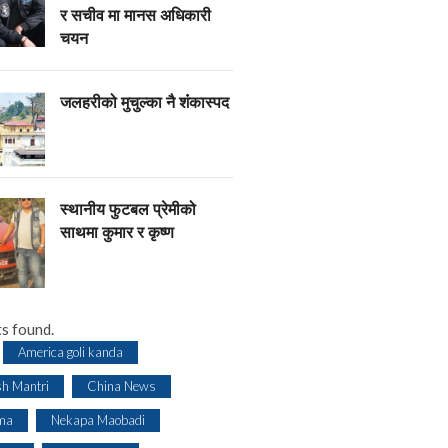
र सचीव मा मानस अधिकारी
चयन
जलहरीको मुचुल्का नै शंंकास्पद
स्थानीय फुटबल प्रेमीको
साथमा कुमार र कृष्ण
s found.
America goli kanda
sh Mantri
China News
ma
Nekapa Maobadi