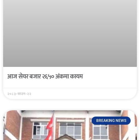
आज सेयर बजार २६५० अंकमा कायम
२०८३-साउन-२२
BREAKING NEWS