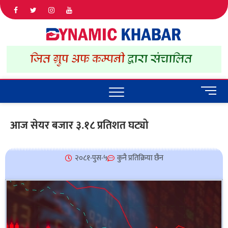
Dyna
ALL NEWS
IN NEPAL
Khab
M
e
n
आज सेयर बजार ३.१८ प्रतिशत घट्यो
u
B
u
२०८१-पुस-५
कुनै प्रतिक्रिया छैन
t
t
o
n