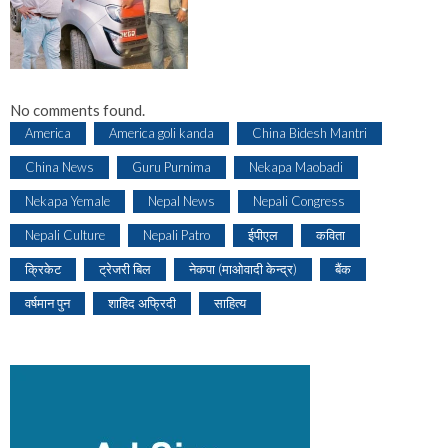
No comments found.
America
America goli kanda
China Bidesh Mantri
China News
Guru Purnima
Nekapa Maobadi
Nekapa Yemale
Nepal News
Nepali Congress
Nepali Culture
Nepali Patro
ईपीएल
कविता
क्रिकेट
ट्रेजरी बिल
नेकपा (माओवादी केन्द्र)
बैंक
वर्षमान पुन
शाहिद अफ्रिदी
साहित्य