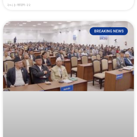
२०८३-साउन-२२
BREAKING NEWS