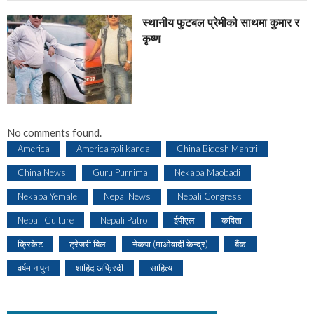
स्थानीय फुटबल प्रेमीको साथमा कुमार र
कृष्ण
No comments found.
America
America goli kanda
China Bidesh Mantri
China News
Guru Purnima
Nekapa Maobadi
Nekapa Yemale
Nepal News
Nepali Congress
Nepali Culture
Nepali Patro
ईपीएल
कविता
क्रिकेट
ट्रेजरी बिल
नेकपा (माओवादी केन्द्र)
बैंक
वर्षमान पुन
शाहिद अफ्रिदी
साहित्य