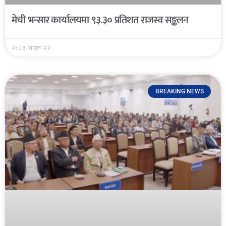
मेची भन्सार कार्यालयमा ९३.३० प्रतिशत राजस्व सङ्कलन
२०८३-साउन-२२
BREAKING NEWS