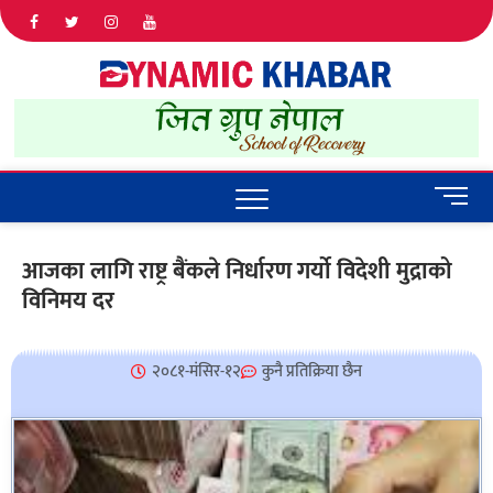
Dyna
ALL NEWS
IN NEPAL
Khab
M
e
n
आजका लागि राष्ट्र बैंकले निर्धारण गर्यो विदेशी मुद्राको
u
विनिमय दर
B
u
t
t
२०८१-मंसिर-१२
कुनै प्रतिक्रिया छैन
o
n