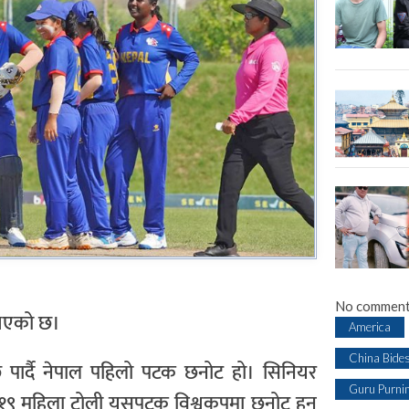
No comment
 भएको छ।
America
China Bide
पार्दै नेपाल पहिलो पटक छनोट हो। सिनियर
Guru Purni
ू–१९ महिला टोली यसपटक विश्वकपमा छनोट हुन