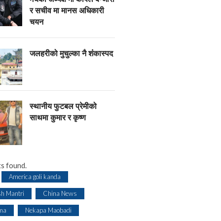
र सचीव मा मानस अधिकारी
चयन
जलहरीको मुचुल्का नै शंंकास्पद
स्थानीय फुटबल प्रेमीको
साथमा कुमार र कृष्ण
s found.
America goli kanda
sh Mantri
China News
ma
Nekapa Maobadi