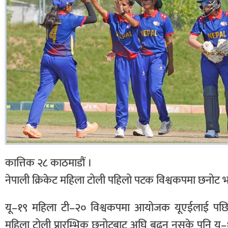
कात्तिक २८ काठमाडौं ।
नेपाली क्रिकेट महिला टोली पहिलो पटक विश्वकपमा छनोट
यू–१९ महिला टी–२० विश्वकपमा आयोजक यूएईलाई पछि 
महिला टोली प्रारम्भिक छनोटबाट अघि बढ्न नसके पनि य