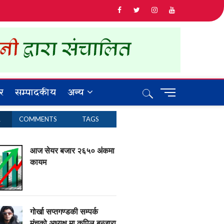
र
सम्पादकीय
अन्य
M
e
n
R
COMMENTS
TAGS
u
B
u
आज सेयर बजार २६५० अंकमा
t
कायम
t
o
n
गोर्खा सप्तगण्डकी सम्पर्क
मंचको अध्यक्ष मा कपिल बन्जारा