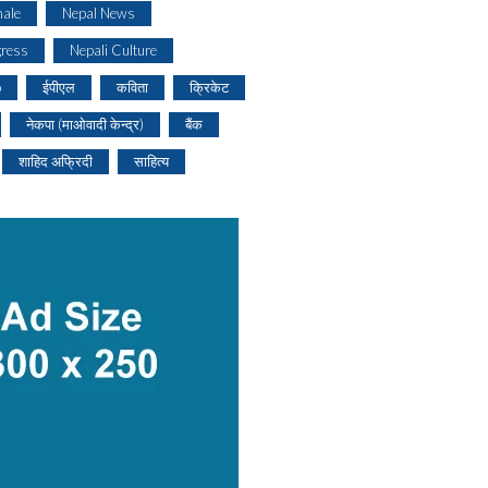
ale
Nepal News
gress
Nepali Culture
o
ईपीएल
कविता
क्रिकेट
नेकपा (माओवादी केन्द्र)
बैंक
शाहिद अफ्रिदी
साहित्य