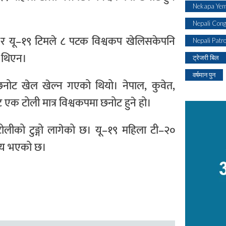
Nekapa Yem
Nepali Con
 र यू–१९ टिमले ८ पटक विश्वकप खेलिसकेपनि
Nepali Patr
ो थिएन।
ट्रेजरी बिल
वर्षमान पुन
ने छनोट खेल खेल्न गएको थियो। नेपाल, कुवेत,
एक टोली मात्र विश्वकपमा छनोट हुने हो।
ोलीको टुङ्गो लागेको छ। यू–१९ महिला टी–२०
े तय भएको छ।