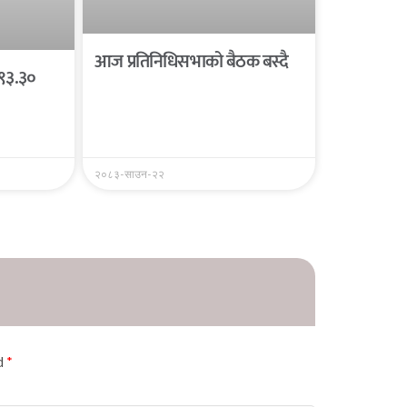
आज प्रतिनिधिसभाको बैठक बस्दै
 ९३.३०
२०८३-साउन-२२
ed
*