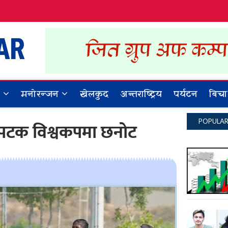
Dynamic Khabar
ALL NEWS IN NEPAL
र
मनोरन्जन
खेलकुद
अन्तराष्ट्रिय
पर्यटन
बिचा
POPULA
ो पटक विश्वकपमा छनोट